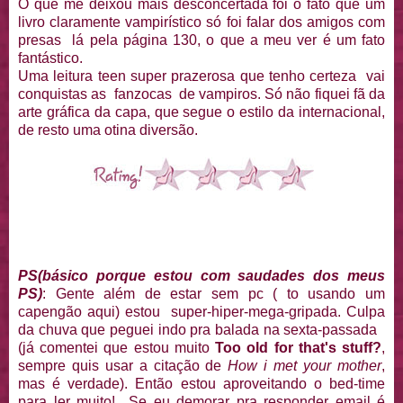
O que me deixou mais desconcertada foi o fato que um
livro claramente vampirístico só foi falar dos amigos com
presas lá pela página 130, o que a meu ver é um fato
fantástico.
Uma leitura teen super prazerosa que tenho certeza vai
conquistas as fanzocas de vampiros. Só não fiquei fã da
arte gráfica da capa, que segue o estilo da internacional,
de resto uma otina diversão.
PS(básico porque estou com saudades dos meus
PS)
: Gente além de estar sem pc ( to usando um
capengão aqui) estou super-hiper-mega-gripada. Culpa
da chuva que peguei indo pra balada na sexta-passada
(já comentei que estou muito
Too old for that's stuff?
,
sempre quis usar a citação de
How i met your mother
,
mas é verdade). Então estou aproveitando o bed-time
para ler muito! Se eu demorar pra responder email é