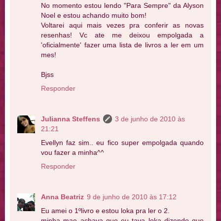
No momento estou lendo "Para Sempre" da Alyson
Noel e estou achando muito bom!
Voltarei aqui mais vezes pra conferir as novas
resenhas! Vc ate me deixou empolgada a
'oficialmente' fazer uma lista de livros a ler em um
mes!
Bjss
Responder
Julianna Steffens
3 de junho de 2010 às
21:21
Evellyn faz sim.. eu fico super empolgada quando
vou fazer a minha^^
Responder
Anna Beatriz
9 de junho de 2010 às 17:12
Eu amei o 1ºlivro e estou loka pra ler o 2.
minha mae achava que eu tava loka dizendo que