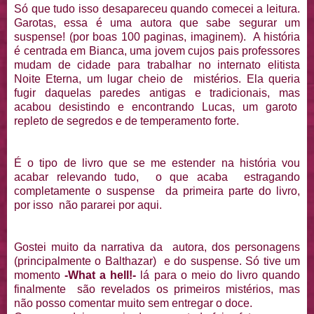
Só que tudo isso desapareceu quando comecei a leitura.
Garotas, essa é uma autora que sabe segurar um
suspense! (por boas 100 paginas, imaginem). A história
é centrada em Bianca, uma jovem cujos pais professores
mudam de cidade para trabalhar no internato elitista
Noite Eterna, um lugar cheio de mistérios. Ela queria
fugir daquelas paredes antigas e tradicionais, mas
acabou desistindo e encontrando Lucas, um garoto
repleto de segredos e de temperamento forte.
É o tipo de livro que se me estender na história vou
acabar relevando tudo, o que acaba estragando
completamente o suspense da primeira parte do livro,
por isso não pararei por aqui.
Gostei muito da narrativa da autora, dos personagens
(principalmente o Balthazar) e do suspense. Só tive um
momento
-What a hell!-
lá para o meio do livro quando
finalmente são revelados os primeiros mistérios, mas
não posso comentar muito sem entregar o doce.