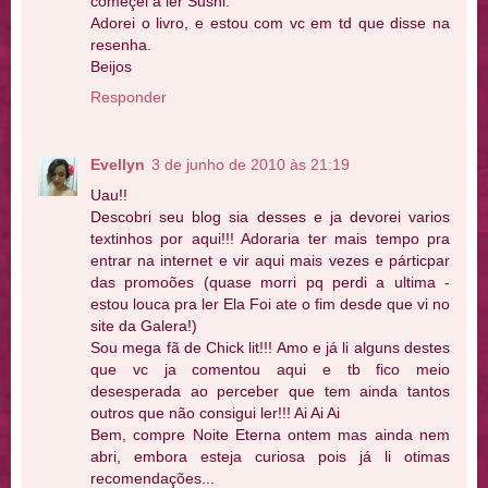
começei a ler Sushi.
Adorei o livro, e estou com vc em td que disse na
resenha.
Beijos
Responder
Evellyn
3 de junho de 2010 às 21:19
Uau!!
Descobri seu blog sia desses e ja devorei varios
textinhos por aqui!!! Adoraria ter mais tempo pra
entrar na internet e vir aqui mais vezes e párticpar
das promoões (quase morri pq perdi a ultima -
estou louca pra ler Ela Foi ate o fim desde que vi no
site da Galera!)
Sou mega fã de Chick lit!!! Amo e já li alguns destes
que vc ja comentou aqui e tb fico meio
desesperada ao perceber que tem ainda tantos
outros que não consigui ler!!! Ai Ai Ai
Bem, compre Noite Eterna ontem mas ainda nem
abri, embora esteja curiosa pois já li otimas
recomendações...