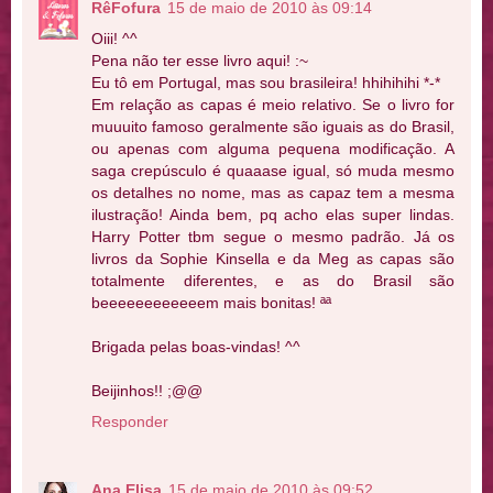
RêFofura
15 de maio de 2010 às 09:14
Oiii! ^^
Pena não ter esse livro aqui! :~
Eu tô em Portugal, mas sou brasileira! hhihihihi *-*
Em relação as capas é meio relativo. Se o livro for
muuuito famoso geralmente são iguais as do Brasil,
ou apenas com alguma pequena modificação. A
saga crepúsculo é quaaase igual, só muda mesmo
os detalhes no nome, mas as capaz tem a mesma
ilustração! Ainda bem, pq acho elas super lindas.
Harry Potter tbm segue o mesmo padrão. Já os
livros da Sophie Kinsella e da Meg as capas são
totalmente diferentes, e as do Brasil são
beeeeeeeeeeeem mais bonitas! ªª
Brigada pelas boas-vindas! ^^
Beijinhos!! ;@@
Responder
Ana Elisa
15 de maio de 2010 às 09:52