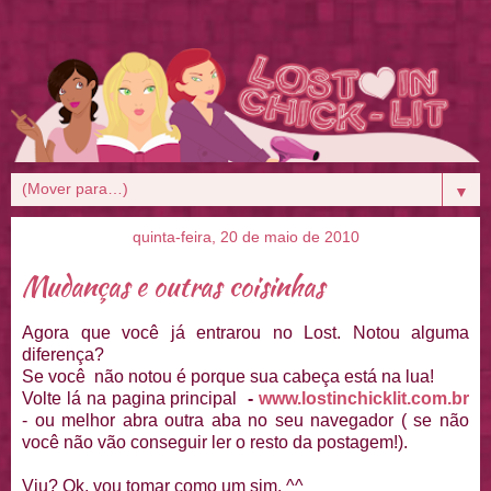
▼
quinta-feira, 20 de maio de 2010
Mudanças e outras coisinhas
Agora que você já entrarou no Lost. Notou alguma
diferença?
Se você não notou é porque sua cabeça está na lua!
Volte lá na pagina principal
-
www.lostinchicklit.com.br
- ou melhor abra outra aba no seu navegador ( se não
você não vão conseguir ler o resto da postagem!).
Viu? Ok, vou tomar como um sim. ^^