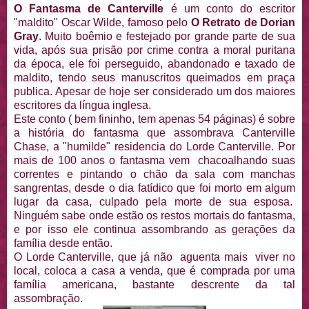
O Fantasma de Canterville
é um conto do escritor
"maldito" Oscar Wilde, famoso pelo
O Retrato de Dorian
Gray
. Muito boêmio e festejado por grande parte de sua
vida, após sua prisão por crime contra a moral puritana
da época, ele foi perseguido, abandonado e taxado de
maldito, tendo seus manuscritos queimados em praça
publica. Apesar de hoje ser considerado um dos maiores
escritores da língua inglesa.
Este conto ( bem fininho, tem apenas 54 páginas) é sobre
a história do fantasma que assombrava Canterville
Chase, a "humilde" residencia do Lorde Canterville. Por
mais de 100 anos o fantasma vem chacoalhando suas
correntes e pintando o chão da sala com manchas
sangrentas, desde o dia fatídico que foi morto em algum
lugar da casa, culpado pela morte de sua esposa.
Ninguém sabe onde estão os restos mortais do fantasma,
e por isso ele continua assombrando as gerações da
família desde então.
O Lorde Canterville, que já não aguenta mais viver no
local, coloca a casa a venda, que é comprada por uma
família americana, bastante descrente da tal
assombração.