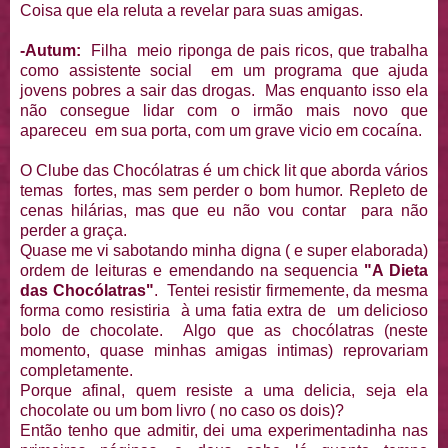
Coisa que ela reluta a revelar para suas amigas.
-Autum:
Filha meio riponga de pais ricos, que trabalha
como assistente social em um programa que ajuda
jovens pobres a sair das drogas. Mas enquanto isso ela
não consegue lidar com o irmão mais novo que
apareceu em sua porta, com um grave vicio em cocaína.
O Clube das Chocólatras é um chick lit que aborda vários
temas fortes, mas sem perder o bom humor. Repleto de
cenas hilárias, mas que eu não vou contar para não
perder a graça.
Quase me vi sabotando minha digna ( e super elaborada)
ordem de leituras e emendando na sequencia
"A Dieta
das Chocólatras"
. Tentei resistir firmemente, da mesma
forma como resistiria à uma fatia extra de um delicioso
bolo de chocolate. Algo que as chocólatras (neste
momento, quase minhas amigas intimas) reprovariam
completamente.
Porque afinal, quem resiste a uma delicia, seja ela
chocolate ou um bom livro ( no caso os dois)?
Então tenho que admitir, dei uma experimentadinha nas