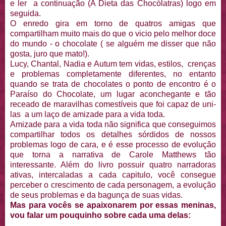
e ler a continuação (A Dieta das Chocólatras) logo em
seguida.
O enredo gira em torno de quatros amigas que
compartilham muito mais do que o vicio pelo melhor doce
do mundo - o chocolate ( se alguém me disser que não
gosta, juro que mato!).
Lucy, Chantal, Nadia e Autum tem vidas, estilos, crenças
e problemas completamente diferentes, no entanto
quando se trata de chocolates o ponto de encontro é o
Paraíso do Chocolate, um lugar aconchegante e tão
receado de maravilhas comestíveis que foi capaz de uni-
las a um laço de amizade para a vida toda.
Amizade para a vida toda não significa que conseguimos
compartilhar todos os detalhes sórdidos de nossos
problemas logo de cara, e é esse processo de evolução
que torna a narrativa de Carole Matthews tão
interessante. Além do livro possuir quatro narradoras
ativas, intercaladas a cada capitulo, você consegue
perceber o crescimento de cada personagem, a evolução
de seus problemas e da bagunça de suas vidas.
Mas para vocês se apaixonarem por essas meninas,
vou falar um pouquinho sobre cada uma delas: