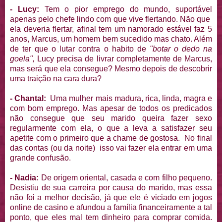
- Lucy:
Tem o pior emprego do mundo, suportável
apenas pelo chefe lindo com que vive flertando. Não que
ela deveria flertar, afinal tem um namorado estável faz 5
anos, Marcus, um homem bem sucedido mas chato. Além
de ter que o lutar contra o habito de
"botar o dedo na
goela",
Lucy precisa de livrar completamente de Marcus,
mas será que ela consegue? Mesmo depois de descobrir
uma traição na cara dura?
- Chantal:
Uma mulher mais madura, rica, linda, magra e
com bom emprego. Mas apesar de todos os predicados
não consegue que seu marido queira fazer sexo
regularmente com ela, o que a leva a satisfazer seu
apetite com o primeiro que a chame de gostosa. No final
das contas (ou da noite) isso vai fazer ela entrar em uma
grande confusão.
- Nadia:
De origem oriental, casada e com filho pequeno.
Desistiu de sua carreira por causa do marido, mas essa
não foi a melhor decisão, já que ele é viciado em jogos
online de casino e afundou a família financeiramente a tal
ponto, que eles mal tem dinheiro para comprar comida.