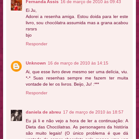
Fernanda Assis
16 de março de 2010 às 09:43
Ei Ju,
Adorei a resenha amiga. Estou doida para ler este
livro, sou chocólatra assumida mas a grana acabou
rsrsrs
bjo
Responder
Unknown
16 de março de 2010 às 14:15
Ai, que esse livro deve mesmo ser uma delícia, viu.
*-* Suas resenhas sempre me fazem ter muita
vontade de ler os livros. Beijo, Ju! :***
Responder
daniela de abreu
17 de março de 2010 às 18:57
Eu já li e não vejo a hora de ler a continuação: A
Dieta das Chocólatras. As personagens da história
são muito legais! (O único problema é que dá