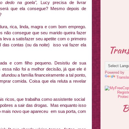
 o dedo na goela",
Lucy precisa de livrar
será que ela consegue? Mesmo depois de
?
ra, rica, linda, magra e com bom emprego.
s não consegue que seu marido queira fazer
 leva a satisfazer seu apetite com o primeiro
das contas (ou da noite) isso vai fazer ela
Trans
sada e com filho pequeno. Desistiu de sua
 essa não foi a melhor decisão, já que ele é
Powered by
 afundou a família financeiramente a tal ponto,
Transla
mprar comida. Coisa que ela reluta a revelar
s ricos, que trabalha como assistente social
B
pobres a sair das drogas. Mas enquanto isso
ão mais novo que apareceu em sua porta, com