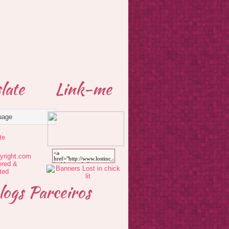
late
Link-me
te
logs Parceiros