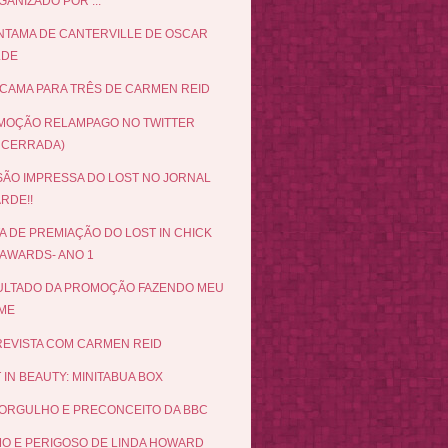
ANIZADO POR ...
NTAMA DE CANTERVILLE DE OSCAR
LDE
CAMA PARA TRÊS DE CARMEN REID
MOÇÃO RELAMPAGO NO TWITTER
NCERRADA)
ÃO IMPRESSA DO LOST NO JORNAL
RDE!!
A DE PREMIAÇÃO DO LOST IN CHICK
 AWARDS- ANO 1
ULTADO DA PROMOÇÃO FAZENDO MEU
LME
EVISTA COM CARMEN REID
 IN BEAUTY: MINITABUA BOX
ORGULHO E PRECONCEITO DA BBC
MO E PERIGOSO DE LINDA HOWARD