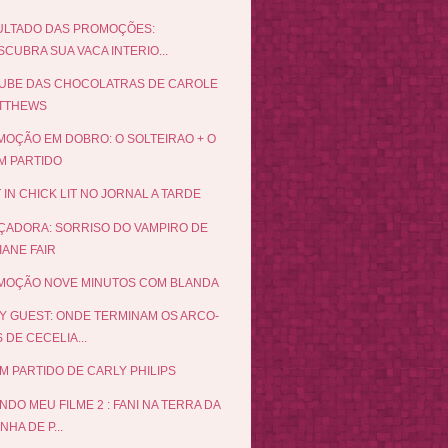
ULTADO DAS PROMOÇÕES:
CUBRA SUA VACA INTERIO...
UBE DAS CHOCOLATRAS DE CAROLE
TTHEWS
OÇÃO EM DOBRO: O SOLTEIRAO + O
M PARTIDO
 IN CHICK LIT NO JORNAL A TARDE
ÇADORA: SORRISO DO VAMPIRO DE
IANE FAIR
MOÇÃO NOVE MINUTOS COM BLANDA
Y GUEST: ONDE TERMINAM OS ARCO-
S DE CECELIA...
M PARTIDO DE CARLY PHILIPS
NDO MEU FILME 2 : FANI NA TERRA DA
NHA DE P...