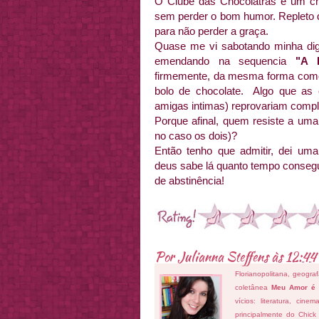
O Clube das Chocólatras é um chi
sem perder o bom humor. Repleto d
para não perder a graça.
Quase me vi sabotando minha dign
emendando na sequencia
"A 
firmemente, da mesma forma como r
bolo de chocolate. Algo que as
amigas intimas) reprovariam comp
Porque afinal, quem resiste a uma 
no caso os dois)?
Então tenho que admitir, dei uma
deus sabe lá quanto tempo conseguir
de abstinência!
Por
Julianna Steffens
às
12:44
Florianopolitana, geogra
coletânea
Meu Amor é
vícios: literatura, cin
principalmente do Chick