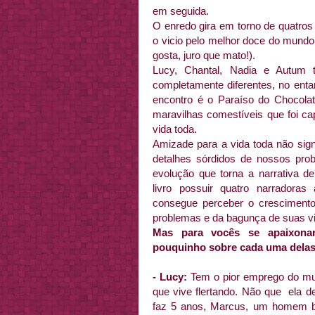
em seguida.
O enredo gira em torno de quatro
o vicio pelo melhor doce do mundo
gosta, juro que mato!).
Lucy, Chantal, Nadia e Autum 
completamente diferentes, no enta
encontro é o Paraíso do Chocola
maravilhas comestíveis que foi c
vida toda.
Amizade para a vida toda não sign
detalhes sórdidos de nossos pro
evolução que torna a narrativa d
livro possuir quatro narradoras 
consegue perceber o cresciment
problemas e da bagunça de suas v
Mas para vocês se apaixona
pouquinho sobre cada uma delas
- Lucy:
Tem o pior emprego do mun
que vive flertando. Não que ela de
faz 5 anos, Marcus, um homem b