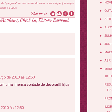
►
NOV
ar de “preguiça” ser seu nome do meio, suas amigas juram que
ligada no 220v.
►
OUT
 Matthews
,
Chick Lit
,
Editora Bertrand
►
SET
►
AGO
►
JUL
►
JUN
►
MAIO
►
ABRI
▼
MAR
10 F
rço de 2010 às 12:50
om uma imensa vontade de devorar!!! Bjus
RES
E A
PRO
IMOR
 2010 às 12:50