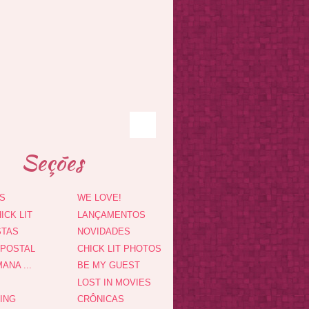
Seções
S
WE LOVE!
ICK LIT
LANÇAMENTOS
STAS
NOVIDADES
 POSTAL
CHICK LIT PHOTOS
ANA ...
BE MY GUEST
LOST IN MOVIES
DING
CRÔNICAS