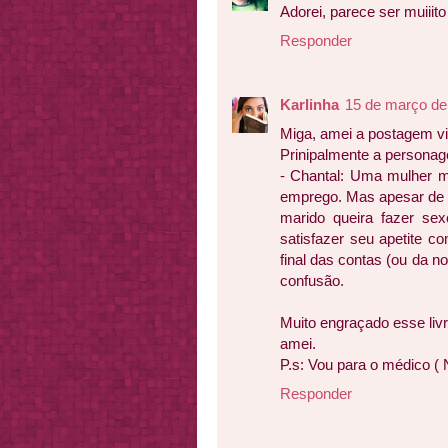
Adorei, parece ser muiiito
Responder
Karlinha
15 de março de
Miga, amei a postagem v
Prinipalmente a personag
- Chantal: Uma mulher m
emprego. Mas apesar de 
marido queira fazer se
satisfazer seu apetite 
final das contas (ou da no
confusão.
Muito engraçado esse livro
amei.
P.s: Vou para o médico (
Responder