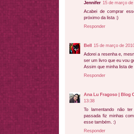
Jennifer
15 de março de
Acabei de comprar esse
próximo da lista :)
Responder
Bell
15 de março de 2010
Adorei a resenha e, mesm
ser um livro que eu vou g
Assim que minha lista de l
Responder
Ana Lu Fragoso | Blog 
13:38
To lamentando não ter
passada fiz minhas comp
esse também. :)
Responder