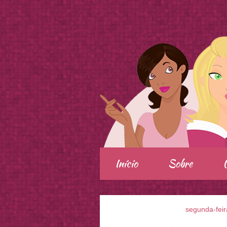
.
Início
Sobre
segunda-feir