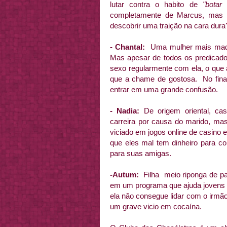
lutar contra o habito de
"botar
completamente de Marcus, mas 
descobrir uma traição na cara dura
- Chantal:
Uma mulher mais madu
Mas apesar de todos os predicado
sexo regularmente com ela, o que a
que a chame de gostosa. No final 
entrar em uma grande confusão.
- Nadia:
De origem oriental, ca
carreira por causa do marido, mas
viciado em jogos online de casino e
que eles mal tem dinheiro para co
para suas amigas.
-Autum:
Filha meio riponga de pai
em um programa que ajuda jovens 
ela não consegue lidar com o irm
um grave vicio em cocaína.