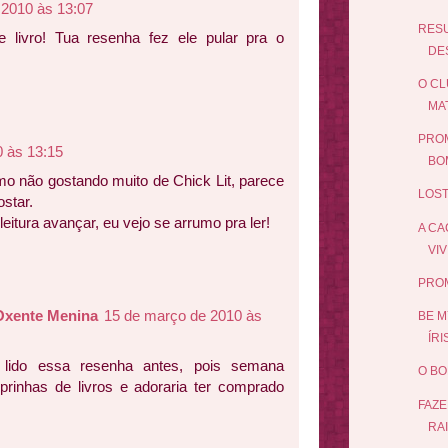
 2010 às 13:07
RES
 livro! Tua resenha fez ele pular pra o
DES
O CL
MA
PROM
 às 13:15
BO
o não gostando muito de Chick Lit, parece
LOST
ostar.
eitura avançar, eu vejo se arrumo pra ler!
A CA
VIV
PRO
Oxente Menina
15 de março de 2010 às
BE M
ÍRI
 lido essa resenha antes, pois semana
O BO
rinhas de livros e adoraria ter comprado
FAZE
RAI