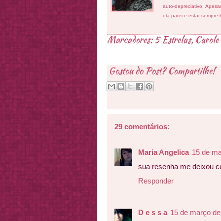
auto-depreciativo. Apes
ela parece estar sempre 
Marcadores:
5 Estrelas
,
Carole
Gostou do Post? Compartilhe!
29 comentários:
Maria Angelica
15 de ma
sua resenha me deixou c
Responder
D e s s a
15 de março de