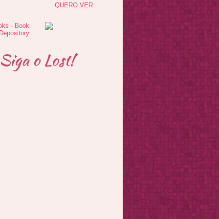
QUERO VER
Siga o Lost!