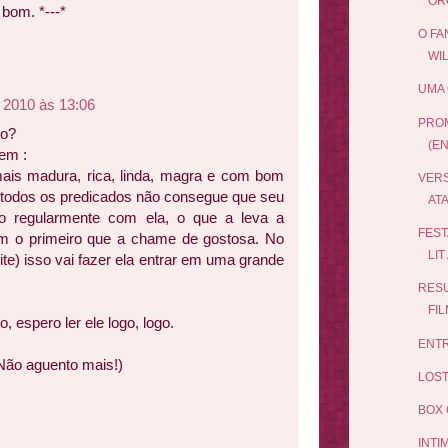
ORG
 bom. *---*
O FA
WI
UMA 
 2010 às 13:06
PRO
io?
(E
em :
ais madura, rica, linda, magra e com bom
VERS
todos os predicados não consegue que seu
ATA
xo regularmente com ela, o que a leva a
FEST
com o primeiro que a chame de gostosa. No
LIT
ite) isso vai fazer ela entrar em uma grande
RES
FI
, espero ler ele logo, logo.
ENTR
 Não aguento mais!)
LOST
BOX 
INTI