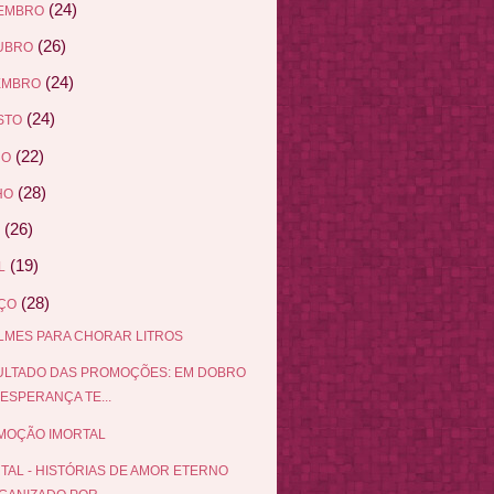
(24)
EMBRO
(26)
UBRO
(24)
EMBRO
(24)
STO
(22)
HO
(28)
HO
(26)
(19)
L
(28)
ÇO
ILMES PARA CHORAR LITROS
ULTADO DAS PROMOÇÕES: EM DOBRO
 ESPERANÇA TE...
MOÇÃO IMORTAL
TAL - HISTÓRIAS DE AMOR ETERNO