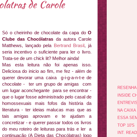
latras de Carole
Só o cheirinho de chocolate da capa do
O
Clube das Chocólatras
da autora Carole
Matthews, lançado pela
Bertrand Brasil
, já
seria incentivo o suficiente para ler o livro.
Trata-se de um chick lit? Melhor ainda!
Mas esta leitura não foi apenas isso.
Deliciosa do inicio ao fim, me fez - além de
querer devorar uma caixa g-i-g-a-n-t-e de
chocolate - ter um grupo de amigas com
RESENHA
um lugar aconchegante para se encontrar -
INSIDE CH
que o lugar fosse administrado pelo casal de
ENTREVI
homossexuais mais fofos da história da
literatura - ter ideias malucas mas que as
NA CAIXA
tais amigas aprovam e te ajudam a
ESSA SEM
concretizar - e querer passar todos os livros
TOP 10'S
do meu roteiro de leituras para trás e ler a
INT. REA
continuação (A Dieta das Chocólatras) logo