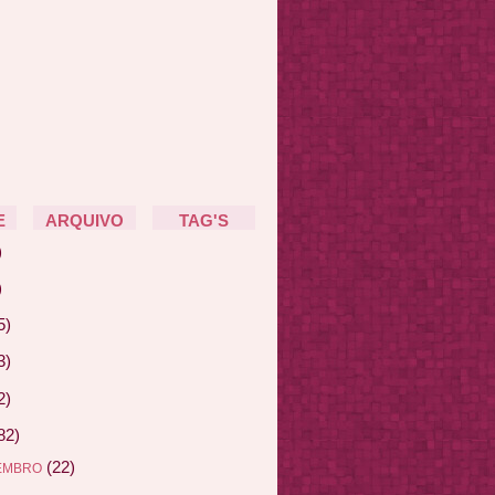
E
ARQUIVO
TAG'S
)
)
5)
3)
2)
82)
(22)
EMBRO