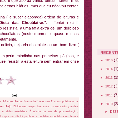
ck lit que aborda vários temas fortes, mas
e cenas hilárias, mas que eu não vou contar
a ( e super elaborada) ordem de leituras e
Dieta das Chocólatras"
. Tentei resistir
esistiria à uma fatia extra de um delicioso
 chocólatras (neste momento, quase minhas
letamente.
delicia, seja ela chocolate ou um bom livro (
RECENT
 experimentadinha nas primeiras páginas, e
(1
►
2016
ei resistir a esta leitura sem entrar em crise
(1
►
2014
(1
►
2013
(3
►
2012
(7
►
2011
fa, 28 anos. Autora “wanna be”, teve seu 1° conto publicado na
(2
▼
2010
 um Anjo
. Divide seu tempo livre entre os seus três grandes
ema e séries televisivas. É rainha na arte da procrastinação,
►
DEZ
 Lit que um dia irá publicar, e também especialista em humor