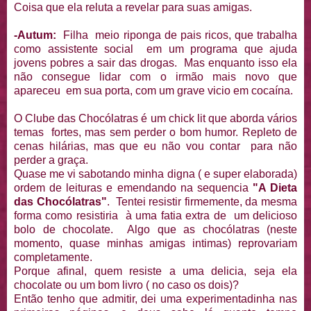
Coisa que ela reluta a revelar para suas amigas.
-Autum:
Filha meio riponga de pais ricos, que trabalha
como assistente social em um programa que ajuda
jovens pobres a sair das drogas. Mas enquanto isso ela
não consegue lidar com o irmão mais novo que
apareceu em sua porta, com um grave vicio em cocaína.
O Clube das Chocólatras é um chick lit que aborda vários
temas fortes, mas sem perder o bom humor. Repleto de
cenas hilárias, mas que eu não vou contar para não
perder a graça.
Quase me vi sabotando minha digna ( e super elaborada)
ordem de leituras e emendando na sequencia
"A Dieta
das Chocólatras"
. Tentei resistir firmemente, da mesma
forma como resistiria à uma fatia extra de um delicioso
bolo de chocolate. Algo que as chocólatras (neste
momento, quase minhas amigas intimas) reprovariam
completamente.
Porque afinal, quem resiste a uma delicia, seja ela
chocolate ou um bom livro ( no caso os dois)?
Então tenho que admitir, dei uma experimentadinha nas