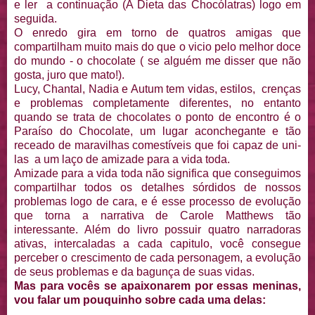
e ler a continuação (A Dieta das Chocólatras) logo em
seguida.
O enredo gira em torno de quatros amigas que
compartilham muito mais do que o vicio pelo melhor doce
do mundo - o chocolate ( se alguém me disser que não
gosta, juro que mato!).
Lucy, Chantal, Nadia e Autum tem vidas, estilos, crenças
e problemas completamente diferentes, no entanto
quando se trata de chocolates o ponto de encontro é o
Paraíso do Chocolate, um lugar aconchegante e tão
receado de maravilhas comestíveis que foi capaz de uni-
las a um laço de amizade para a vida toda.
Amizade para a vida toda não significa que conseguimos
compartilhar todos os detalhes sórdidos de nossos
problemas logo de cara, e é esse processo de evolução
que torna a narrativa de Carole Matthews tão
interessante. Além do livro possuir quatro narradoras
ativas, intercaladas a cada capitulo, você consegue
perceber o crescimento de cada personagem, a evolução
de seus problemas e da bagunça de suas vidas.
Mas para vocês se apaixonarem por essas meninas,
vou falar um pouquinho sobre cada uma delas: