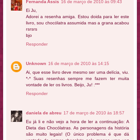
Fernanda Assis
16 de março de 2010 às 09:43
Ei Ju,
Adorei a resenha amiga. Estou doida para ler este
livro, sou chocólatra assumida mas a grana acabou
rsrsrs
bjo
Responder
Unknown
16 de março de 2010 às 14:15
Ai, que esse livro deve mesmo ser uma delícia, viu.
*-* Suas resenhas sempre me fazem ter muita
vontade de ler os livros. Beijo, Ju! :***
Responder
daniela de abreu
17 de março de 2010 às 18:57
Eu já li e não vejo a hora de ler a continuação: A
Dieta das Chocólatras. As personagens da história
são muito legais! (O único problema é que dá