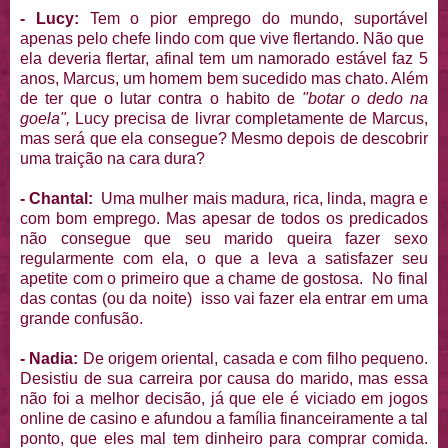
- Lucy:
Tem o pior emprego do mundo, suportável
apenas pelo chefe lindo com que vive flertando. Não que
ela deveria flertar, afinal tem um namorado estável faz 5
anos, Marcus, um homem bem sucedido mas chato. Além
de ter que o lutar contra o habito de
"botar o dedo na
goela",
Lucy precisa de livrar completamente de Marcus,
mas será que ela consegue? Mesmo depois de descobrir
uma traição na cara dura?
- Chantal:
Uma mulher mais madura, rica, linda, magra e
com bom emprego. Mas apesar de todos os predicados
não consegue que seu marido queira fazer sexo
regularmente com ela, o que a leva a satisfazer seu
apetite com o primeiro que a chame de gostosa. No final
das contas (ou da noite) isso vai fazer ela entrar em uma
grande confusão.
- Nadia:
De origem oriental, casada e com filho pequeno.
Desistiu de sua carreira por causa do marido, mas essa
não foi a melhor decisão, já que ele é viciado em jogos
online de casino e afundou a família financeiramente a tal
ponto, que eles mal tem dinheiro para comprar comida.