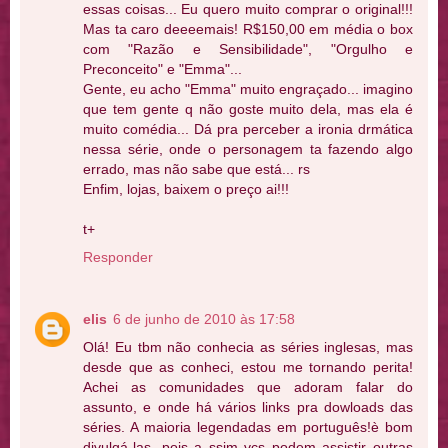
essas coisas... Eu quero muito comprar o original!!!
Mas ta caro deeeemais! R$150,00 em média o box
com "Razão e Sensibilidade", "Orgulho e
Preconceito" e "Emma"...
Gente, eu acho "Emma" muito engraçado... imagino
que tem gente q não goste muito dela, mas ela é
muito comédia... Dá pra perceber a ironia drmática
nessa série, onde o personagem ta fazendo algo
errado, mas não sabe que está... rs
Enfim, lojas, baixem o preço ai!!!
t+
Responder
elis
6 de junho de 2010 às 17:58
Olá! Eu tbm não conhecia as séries inglesas, mas
desde que as conheci, estou me tornando perita!
Achei as comunidades que adoram falar do
assunto, e onde há vários links pra dowloads das
séries. A maioria legendadas em português!è bom
divulgá-las, pois a ssim vcs podem assistir outras