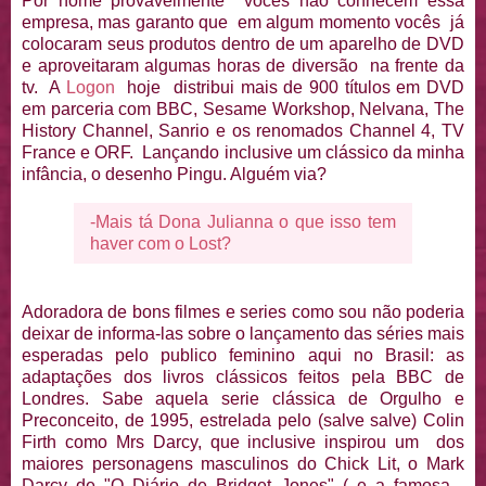
Por nome provavelmente vocês não conhecem essa
empresa, mas garanto que em algum momento vocês já
colocaram seus produtos dentro de um aparelho de DVD
e aproveitaram algumas horas de diversão na frente da
tv. A
Logon
hoje distribui mais de 900 títulos em DVD
em parceria com BBC, Sesame Workshop, Nelvana, The
History Channel, Sanrio e os renomados Channel 4, TV
France e ORF. Lançando inclusive um clássico da minha
infância, o desenho Pingu. Alguém via?
-Mais tá Dona Julianna o que isso tem
haver com o Lost?
Adoradora de bons filmes e series como sou não poderia
deixar de informa-las sobre o lançamento das séries mais
esperadas pelo publico feminino aqui no Brasil: as
adaptações dos livros clássicos feitos pela BBC de
Londres. Sabe aquela serie clássica de Orgulho e
Preconceito, de 1995, estrelada pelo (salve salve) Colin
Firth como Mrs Darcy, que inclusive inspirou um dos
maiores personagens masculinos do Chick Lit, o Mark
Darcy de "O Diário de Bridget Jones" ( e a famosa -