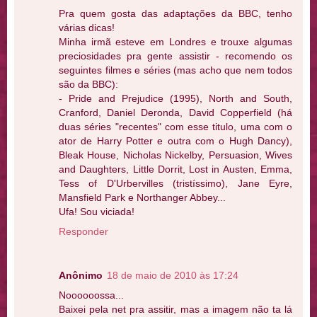
Pra quem gosta das adaptações da BBC, tenho
várias dicas!
Minha irmã esteve em Londres e trouxe algumas
preciosidades pra gente assistir - recomendo os
seguintes filmes e séries (mas acho que nem todos
são da BBC):
- Pride and Prejudice (1995), North and South,
Cranford, Daniel Deronda, David Copperfield (há
duas séries "recentes" com esse titulo, uma com o
ator de Harry Potter e outra com o Hugh Dancy),
Bleak House, Nicholas Nickelby, Persuasion, Wives
and Daughters, Little Dorrit, Lost in Austen, Emma,
Tess of D'Urbervilles (tristíssimo), Jane Eyre,
Mansfield Park e Northanger Abbey...
Ufa! Sou viciada!
Responder
Anônimo
18 de maio de 2010 às 17:24
Noooooossa...
Baixei pela net pra assitir, mas a imagem não ta lá