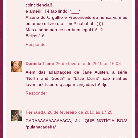
coincidencia!!
e ameiiiiii!! é tão lindo! *___*
A série do Orgulho e Preconceito eu nunca vi, mas
eu amoo o livro e o filme!! hahahah :))))
Mas a série parece ser bem legal tb! :D
Beijos Ju!
Responder
Daniela Tiemi
26 de fevereiro de 2010 às 16:03
Além das adaptações de Jane Austen, a série
"North and South" e "Little Dorrit" são minhas
favoritas! Espero q sejam lançadas tb! Bjo.
Responder
Fernanda
26 de fevereiro de 2010 às 17:25
CARAAAAAAAAAAACA, JU, QUE NOTÍCIA BOA!
*pulanacadeira*