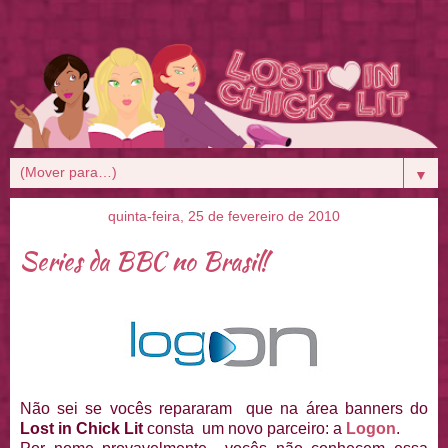
▼
quinta-feira, 25 de fevereiro de 2010
Series da BBC no Brasil!
Não sei se vocês repararam que na área banners do
Lost in Chick Lit
consta um novo parceiro: a
Logon
.