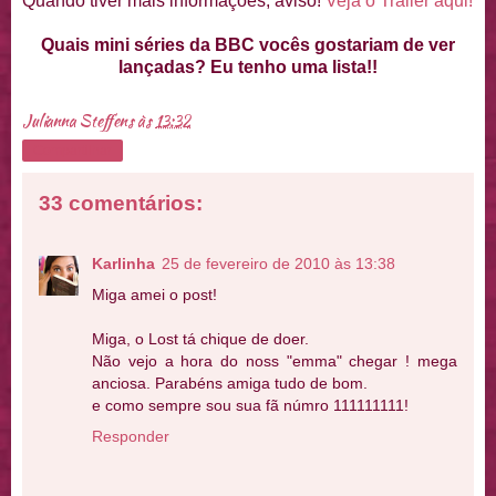
Quando tiver mais informações, aviso!
Veja o Trailer aqui!
Quais mini séries da BBC vocês gostariam de ver
lançadas? Eu tenho uma lista!!
Julianna Steffens
às
13:32
Compartilhar
33 comentários:
Karlinha
25 de fevereiro de 2010 às 13:38
Miga amei o post!
Miga, o Lost tá chique de doer.
Não vejo a hora do noss "emma" chegar ! mega
anciosa. Parabéns amiga tudo de bom.
e como sempre sou sua fã númro 111111111!
Responder