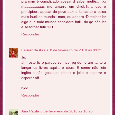
pra mim é complicado apesar d saber inglês.. =xx
maaaaaaaaas me amarro em chick-lit .. dsd o
principioo.. apesar do povo daki d ks achar a coisa
mais inutil do mundo.. mas, eu adooro :D melhor ler
algo que todo mundo considera futil.. do qe não ler
e se tornar futil :DD
Responder
Fernanda Assis
8 de fevereiro de 2010 às 09:21
Ju,
ahh este livro parece ser tdb, pq demoram tanto a
lançar os livros aqui... o céus. E como não leio
inglês e não gosto de ebook o jeito e esperar e
esperar aff
bjoo
Responder
Ana Paula
8 de fevereiro de 2010 às 10:26