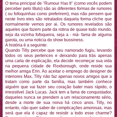
O tema principal de "Rumour Has It" (como vocês podem
perceber pelo título) são as diferentes formas de rumores
( ou fofoquinhas como preferirem), mas não pensem que
neste livro eles são retratados daquela forma cliche que
normalmente vemos por ai. Os rumores revelados são
aqueles que fazem parte da rotina de quase todo mundo,
seja da vizinha fofoqueira, seja a - má- fama de alguma
garota, ou uma noticia do show bussiness.
A história é a seguinte:
Quando Tilly percebe que seu namorado fugiu, levando
todos os seus pertences e deixando para trás apenas
uma carta de explicação, ela decide recomeçar sua vida
na pequena cidade de Roxborough, onde reside sua
melhor amiga Erin. Ao aceitar o emprego do designer de
interiores Max, Tilly não faz apenas novos amigos que a
tratam como parte da família, mas também conhece
alguém que vai fazer seu coração bater mais rápido, o
irresistível Jack Lucas. Jack tem a fama de conquistador,
daqueles nunca se prendem a um relacionamento sério,
desde a morte de sua noiva há cinco anos. Tilly, no
entanto, não quer saber de complicações amorosas, mas
será que ela é capaz de resistir a todo esse charme?