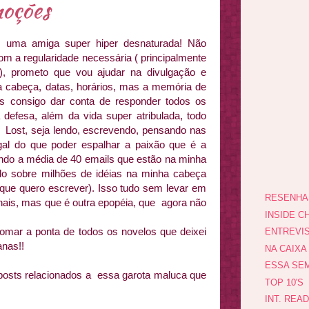
moções
 uma amiga super hiper desnaturada! Não
om a regularidade necessária ( principalmente
a), prometo que vou ajudar na divulgação e
 cabeça, datas, horários, mas a memória de
 consigo dar conta de responder todos os
efesa, além da vida super atribulada, todo
 Lost, seja lendo, escrevendo, pensando nas
al do que poder espalhar a paixão que é a
dendo a média de 40 emails que estão na minha
do sobre milhões de idéias na minha cabeça
ei que quero escrever). Isso tudo sem levar em
RESENHA
nais, mas que é outra epopéia, que agora não
INSIDE CH
retomar a ponta de todos os novelos que deixei
ENTREVI
nas!!
NA CAIXA
ESSA SEM
posts relacionados a essa garota maluca que
TOP 10'S
INT. REA