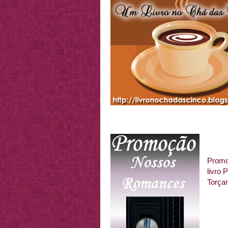
Prom
livro 
Torça