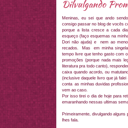
Dilvulgando Pro
Meninas, eu sei que ando sendo
consigo passar no blog de vocês c
porque a lista cresce a cada di
esqueço (faço esquemas na minha
Dori não ajuda) e nem ao menos
recados. Mas em minha singela d
tempo livre que tenho gasto com o
promoções (porque nada mais leg
literatura pra todo canto), respon
caixa quando acordo, ou matutan
(inclusive daquele livro que já fal
conta as minhas duvidas profissio
vem ao caso.
Por isso tirei o dia de hoje para 
emaranhando nessas ultimas sema
Primeiramente, divulgando alguns 
lhes fala.