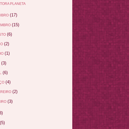
ITORA PLANETA
(17)
UBRO
(15)
EMBRO
(6)
STO
(2)
HO
(1)
HO
(3)
(6)
L
(4)
ÇO
(2)
EREIRO
(3)
IRO
3)
(5)