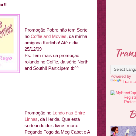
ar!!
Promoção Pobre não tem Sorte
no
Coffie and Movies
, da minha
amigona Karlinha! Até o dia
Trans
25/12/09
Ps: Tem mais ua promoção
rolando no Coffie, da série North
and South!! Participem tb^^
Powered by
Transla
B
Promoção no
Lendo nas Entre
Linhas
, da Herida. Que está
sorteando dois livros mara:
Pegando Fogo da Meg Cabot e A