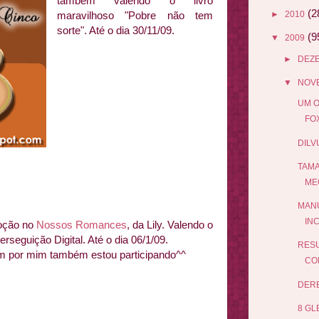
também valendo o livro
(2
►
2010
maravilhoso "Pobre não tem
sorte". Até o dia 30/11/09.
(9
▼
2009
►
DEZ
▼
NOV
UM O
FO
DIL
TAMA
ME
MAN
IN
oção no
Nossos Romances
, da Lily. Valendo o
Perseguição Digital. Até o dia 06/1/09.
RESU
m por mim também estou participando^^
CON
DERB
8 GL