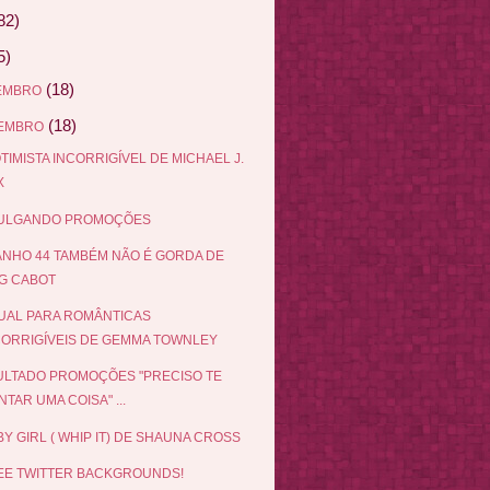
82)
5)
(18)
EMBRO
(18)
EMBRO
TIMISTA INCORRIGÍVEL DE MICHAEL J.
X
VULGANDO PROMOÇÕES
NHO 44 TAMBÉM NÃO É GORDA DE
G CABOT
UAL PARA ROMÂNTICAS
CORRIGÍVEIS DE GEMMA TOWNLEY
LTADO PROMOÇÕES "PRECISO TE
TAR UMA COISA" ...
Y GIRL ( WHIP IT) DE SHAUNA CROSS
EE TWITTER BACKGROUNDS!