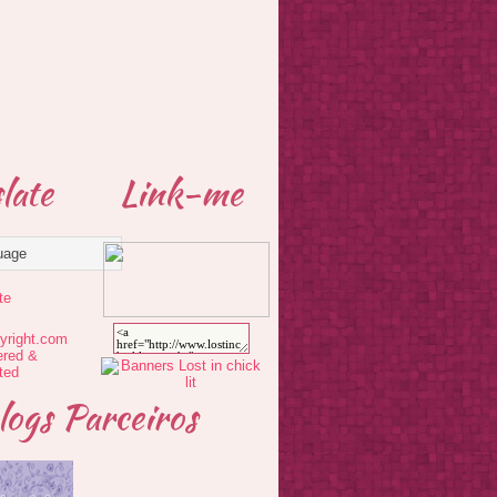
late
Link-me
te
logs Parceiros