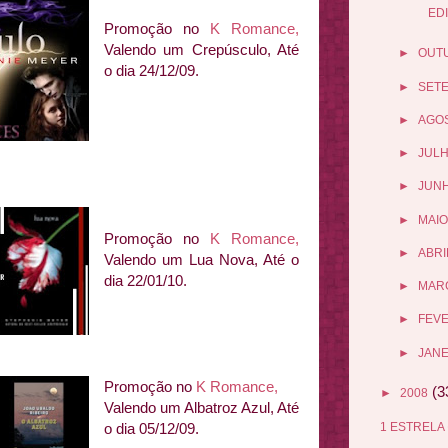
ED
Promoção no
K Romance,
Valendo um Crepúsculo, Até
►
OUT
o dia 24/12/09.
►
SET
►
AGO
►
JUL
►
JUN
►
MAIO
Promoção no
K Romance,
►
ABRI
Valendo um Lua Nova, Até o
dia 22/01/10.
►
MAR
►
FEV
►
JANE
Promoção no
K Romance,
(3
►
2008
Valendo um Albatroz Azul, Até
1 ESTRELA
o dia 05/12/09.