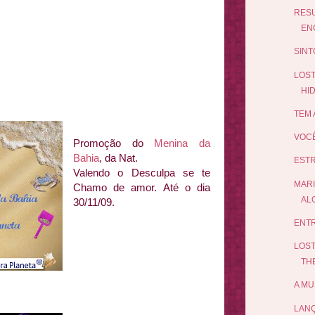
RESU
EN
SINT
LOST
HID
TEM 
VOCÊ
Promoção do
Menina da
Bahia
, da Nat.
ESTR
Valendo o Desculpa se te
MARI
Chamo de amor. Até o dia
ALG
30/11/09.
ENTR
LOST
TH
A MU
LAN