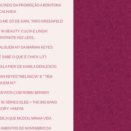
LTADO DA PROMOÇÃO A BONITONA
CALHADA
O-ME SÓ DE KARL TARO GREENFELD
 IN BEAUTY: CULTA E LINDA!
RATANTE H02 LESS...
ALGUEM AI? DA MARIAN KEYES
 SABE O QUE É CHICK LIT?
ELA PIER DE KAMILA DENLESCKI
AN KEYES:"MELANCIA" E " TEM
UEM AI?"
EVISTA COM ROBIN BENWAY
 IN SÉRIES:GLEE + THE BIG BANG
EORY +HIMYM
SICA QUE MUDOU MINHA VIDA
ÇAMENTOS DE NOVEMBRO DA