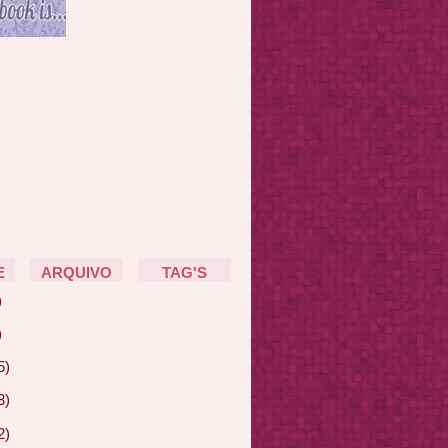
E
ARQUIVO
TAG'S
)
)
5)
3)
2)