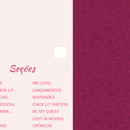
Seções
S
WE LOVE!
ICK LIT
LANÇAMENTOS
STAS
NOVIDADES
 POSTAL
CHICK LIT PHOTOS
ANA ...
BE MY GUEST
LOST IN MOVIES
DING
CRÔNICAS