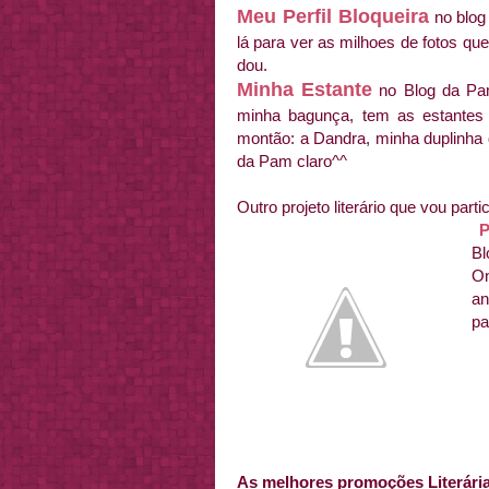
Meu Perfil Bloqueira
no blog
lá para ver as milhoes de fotos q
dou.
Minha Estante
no Blog da Pa
minha bagunça, tem as estantes
montão: a Dandra, minha duplinha 
da Pam claro^^
Outro projeto literário que vou partic
P
Bl
On
an
pa
As melhores promoções Literári