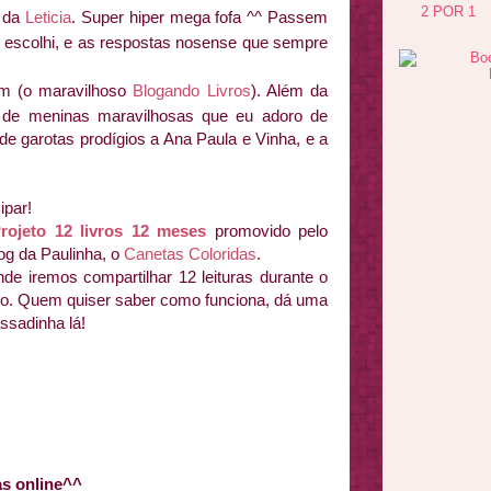
2 POR 1
 da
Leticia
. Super hiper mega fofa ^^ Passem
ue escolhi, e as respostas nosense que sempre
m (o maravilhoso
Blogando Livros
). Além da
 de meninas maravilhosas que eu adoro de
de garotas prodígios a Ana Paula e Vinha, e a
ipar!
rojeto 12 livros 12 meses
promovido pelo
og da Paulinha, o
Canetas Coloridas
.
de iremos compartilhar 12 leituras durante o
o. Quem quiser saber como funciona, dá uma
ssadinha lá!
as online^^