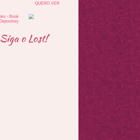
QUERO VER
Siga o Lost!