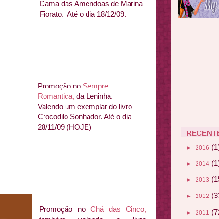
Dama das Amendoas de Marina
Fiorato. Até o dia 18/12/09.
Promoção no
Sempre
Romantica,
da Leninha.
Valendo um exemplar do livro
Crocodilo Sonhador. Até o dia
28/11/09 (HOJE)
RECENT
(1
►
2016
(1
►
2014
(1
►
2013
(3
►
2012
Promoção no
Chá das Cinco,
(7
►
2011