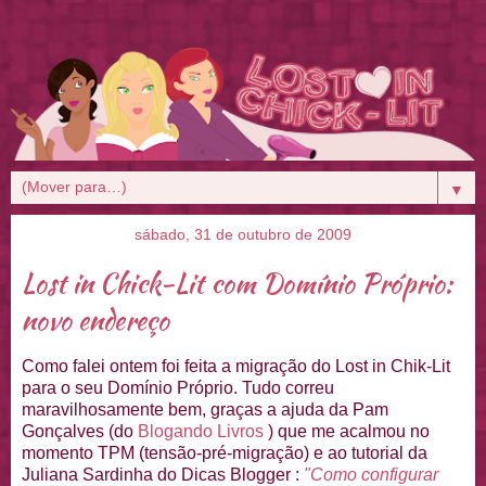
▼
sábado, 31 de outubro de 2009
Lost in Chick-Lit com Domínio Próprio:
novo endereço
Como falei ontem foi feita a migração do Lost in Chik-Lit
para o seu Domínio Próprio. Tudo correu
maravilhosamente bem, graças a ajuda da Pam
Gonçalves (do
Blogando Livros
) que me acalmou no
momento TPM (tensão-pré-migração) e ao tutorial da
Juliana Sardinha do Dicas Blogger :
"Como configurar