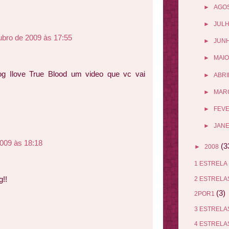
►
AGO
►
JUL
ubro de 2009 às 17:55
►
JUN
►
MAIO
og Ilove True Blood um video que vc vai
►
ABRI
►
MAR
►
FEV
►
JANE
2009 às 18:18
(3
►
2008
1 ESTRELA
g!!
2 ESTREL
(3)
2POR1
3 ESTREL
4 ESTREL