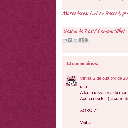
Marcadores:
Galera Record
,
pr
Gostou do Post? Compartilhe!
13 comentários:
Vinha
2 de outubro de 2
u_u
A festa deve ter sido mara
Adorei seu kit :) a corrent
XOXO :*
Vinha.