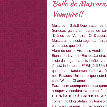
Baile de Mascaras
Vampiro!!
Muito bem Gals!! Quem acompanha
Sortudas ganharam pares de con
"Diários do Vampiro- O Despert
Mascaras foi nesta segunda- feir
o sucesso que foi?
Além de ser o livro mais vendido 
Bienal do Livro no Rio de Janei
inicio da saga dos dois irmãos va
já está indo para a 3º Edição!! Um
quase simultaneamente com a séri
nos Estados Unidos, e que estreia
cabo Warner Channel.
Para quem acompanhou o lançamen
a super vencedora da promoção "
. A c
CORRÊA DE SÁ BAPTISTA
conferir no blog Stefan, o vitorioso
Deixo aqui apenas um pedacinho da 