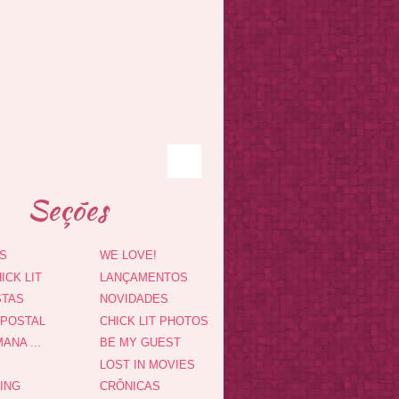
Seções
S
WE LOVE!
ICK LIT
LANÇAMENTOS
STAS
NOVIDADES
 POSTAL
CHICK LIT PHOTOS
ANA ...
BE MY GUEST
LOST IN MOVIES
DING
CRÔNICAS