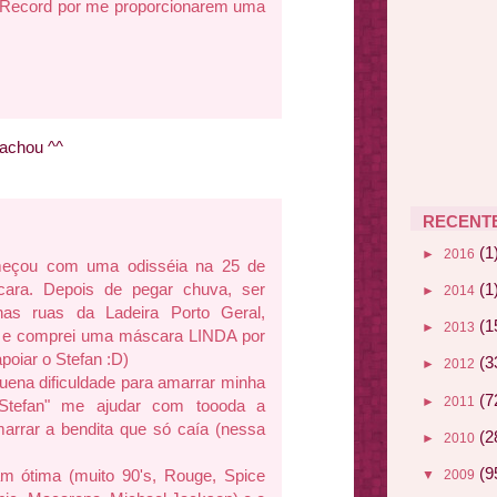
a Record por me proporcionarem uma
 achou ^^
RECENT
(1
►
2016
meçou com uma odisséia na 25 de
ara. Depois de pegar chuva, ser
(1
►
2014
as ruas da Ladeira Porto Geral,
(1
►
2013
ja e comprei uma máscara LINDA por
poiar o Stefan :D)
(3
►
2012
ena dificuldade para amarrar minha
(7
►
2011
Stefan" me ajudar com toooda a
arrar a bendita que só caía (nessa
(2
►
2010
(9
m ótima (muito 90's, Rouge, Spice
▼
2009