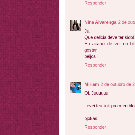
Responder
Nina Alvarenga
2 de out
Ju,
Que delicia deve ter sido!
Eu acabei de ver no bl
gostar.
beijos
Responder
Miriam
2 de outubro de 
Oi, Juuuuuu
Levei teu link pro meu blo
bjokas!
Responder