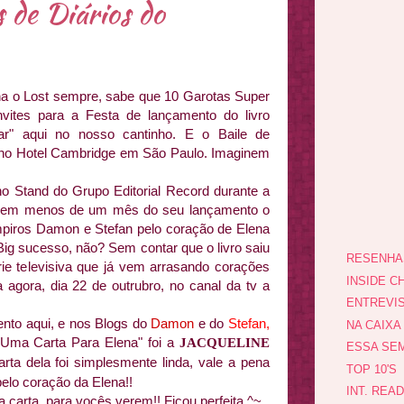
 de Diários do
 o Lost sempre, sabe que 10 Garotas Super
vites para a Festa de lançamento do livro
ar" aqui no nosso cantinho. E o Baile de
a no Hotel Cambridge em São Paulo. Imaginem
no Stand do Grupo Editorial Record durante a
ro, em menos de um mês do seu lançamento o
mpiros Damon e Stefan pelo coração de Elena
 Big sucesso, não? Sem contar que o livro saiu
RESENHA
e televisiva que já vem arrasando corações
INSIDE CH
 agora, dia 22 de outrubro, no canal da tv a
ENTREVI
to aqui, e nos Blogs do
Damon
e do
Stefan
,
NA CAIXA
Uma Carta Para Elena" foi a
JACQUELINE
ESSA SEM
arta dela foi simplesmente linda, vale a pena
TOP 10'S
 pelo coração da Elena!!
INT. REA
carta, para vocês verem!! Ficou perfeita ^~