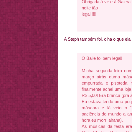
Obrigada à vc e à Galer
noite tão
legal!!!!!
A Steph também foi, olha o que ela
O Baile foi bem legal!
Minha segunda-feira co
março atrás duma másc
empurrada e pisoteda n
finalmente achei uma lo
R$ 5,00! Era branca (pra a
Eu estava tendo uma pequ
máscara e lá veio o "
paciência do mundo a am
hora eu morri ahaha).
As músicas da festa era