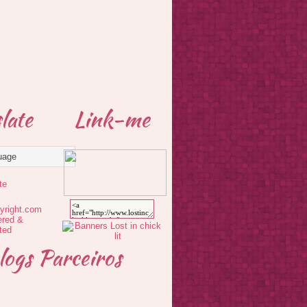
late
Link-me
te
logs Parceiros