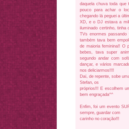
daquela chuva toda que
pouco para achar o lo
chegando lá peguei a últ
XD, e o DJ estava a mil
iluminado certinho, tinha
TVs enormes passando tr
também tava bem empolg
de maioria feminina!! O
bebes, tava super ani
segundo andar com sofá
dançar, e vários marcad
nos deliciarmos!!!!
Daí, de repente, sobe uma
Stefan, os
próprios!!! E escolhem 
bem engraçada^^
Enfim, foi um evento S
sempre, guardar com
carinho no coração!!!