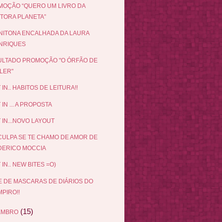
OÇÃO “QUERO UM LIVRO DA
ITORA PLANETA”
NITONA ENCALHADA DA LAURA
NRIQUES
LTADO PROMOÇÃO "O ÓRFÃO DE
LER"
 IN.. HABITOS DE LEITURA!!
 IN ... A PROPOSTA
 IN...NOVO LAYOUT
ULPA SE TE CHAMO DE AMOR DE
DERICO MOCCIA
 IN.. NEW BITES =O)
E DE MASCARAS DE DIÁRIOS DO
PIRO!!
(15)
EMBRO