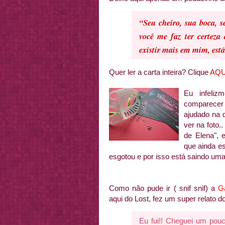
“Seu cheiro, sua boca, s
você me faz ter certeza
existir mais em mim, está
Quer ler a carta inteira? Clique
AQU
E
u infeliz
comparecer 
ajudado na 
ver na foto.
de Elena", 
que ainda es
esgotou e por isso está saindo uma
Como não pude ir ( snif snif) a
G
aqui do Lost, fez um super relato d
Eu fui!! Cheguei um pou