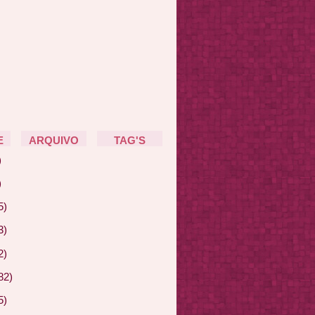
E
ARQUIVO
TAG'S
)
)
5)
3)
2)
82)
5)