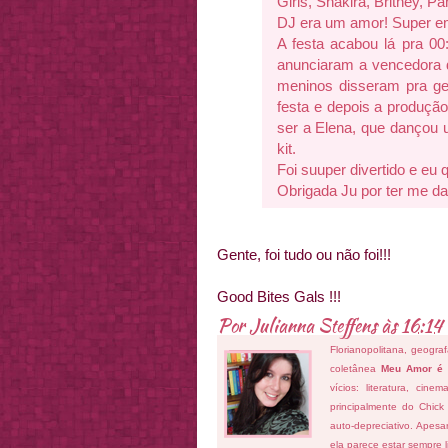
Girls, Shakira, Britney, 
DJ era um amor! Super e
A festa acabou lá pra 00
anunciaram a vencedora d
meninos disseram pra ge
festa e depois a produçã
ser a Elena, que dançou
kit.
Foi suuper divertido e eu
Obrigada Ju por ter me d
Gente, foi tudo ou não foi!!!
Good Bites Gals !!!
Por
Julianna Steffens
às
16:14
Florianopolitana, geogra
coletânea
Meu Amor é
vícios: literatura, cin
principalmente do Chick
auto-depreciativo. Apes
ela parece estar sempre 