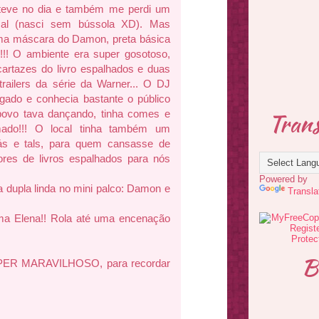
 teve no dia e também me perdi um
cal (nasci sem bússola XD). Mas
ima máscara do Damon, preta básica
!!! O ambiente era super gosotoso,
 cartazes do livro espalhados e duas
ailers da série da Warner... O DJ
ado e conhecia bastante o público
Trans
 povo tava dançando, tinha comes e
mado!!! O local tinha também um
s e tals, para quem cansasse de
ores de livros espalhados para nós
Powered by
 dupla linda no mini palco: Damon e
Transla
uma Elena!! Rola até uma encenação
B
UPER MARAVILHOSO, para recordar