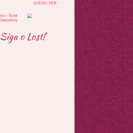
QUERO VER
Siga o Lost!