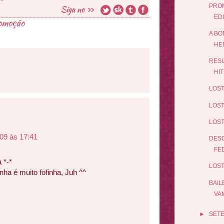
PROM
ED
omoção
A BO
HE
RESU
HIT
LOST
LOST
LOST
009 às 17:41
DESC
FE
 *-*
LOST
inha é muito fofinha, Juh ^^
BAIL
VAM
►
SET