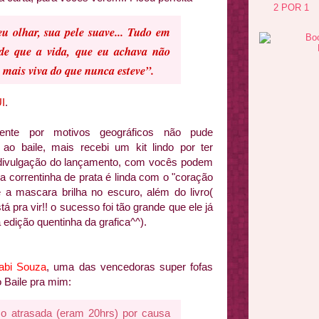
2 POR 1
eu olhar, sua pele suave... Tudo em
 de que a vida, que eu achava não
 mais viva do que nunca esteve”.
I
.
mente por motivos geográficos não pude
ao baile, mais recebi um kit lindo por ter
divulgação do lançamento, com vocês podem
. a correntinha de prata é linda com o "coração
e a mascara brilha no escuro, além do livro(
tá pra vir!! o sucesso foi tão grande que ele já
 edição quentinha da grafica^^).
abi Souza
, uma das vencedoras super fofas
o Baile pra mim:
co atrasada (eram 20hrs) por causa