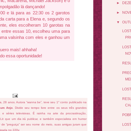
Panic, Macarena, Michael Jackson) e o
►
DEZ
mpolgadão lá dançando!
:00 e lá para as 22:30 os 2 garotos
►
NOV
a carta para a Elena e, segundo os
▼
OUT
nte, eles escolheram 10 garotas na
o entre essas 10, escolheu uma para
LOST
 uma valsinha com eles e ganhou um
PR
LOST
 quero mais! ahhaha!
NO
ado essa oportunidade!
RESU
PREC
MEL
LOST
RESU
fa, 28 anos. Autora “wanna be”, teve seu 1° conto publicado na
CH
 um Anjo
. Divide seu tempo livre entre os seus três grandes
ema e séries televisivas. É rainha na arte da procrastinação,
POBR
 Lit que um dia irá publicar, e também especialista em humor
LOST 
ar de “preguiça” ser seu nome do meio, suas amigas juram que
ligada no 220v.