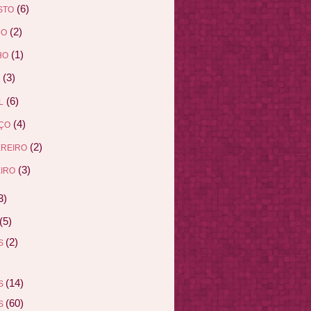
(6)
STO
(2)
HO
(1)
HO
(3)
(6)
L
(4)
ÇO
(2)
EREIRO
(3)
IRO
3)
(5)
(2)
AS
(14)
AS
(60)
AS