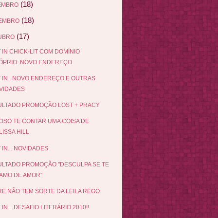
(18)
EMBRO
(18)
EMBRO
(17)
UBRO
 IN CHICK-LIT COM DOMÍNIO
ÓPRIO: NOVO ENDEREÇO
 IN.. NOVO ENDEREÇO E OUTRAS
VIDADES
LTADO PROMOÇÃO LOST + PRACY
ISO TE CONTAR UMA COISA DE
ISSA HILL
 IN... NOVIDADES
LTADO PROMOÇÃO "DESCULPA SE TE
AMO DE AMOR"
E NÃO TEM SORTE DA LEILA REGO
IN ...DESAFIO LITERÁRIO 2010!!