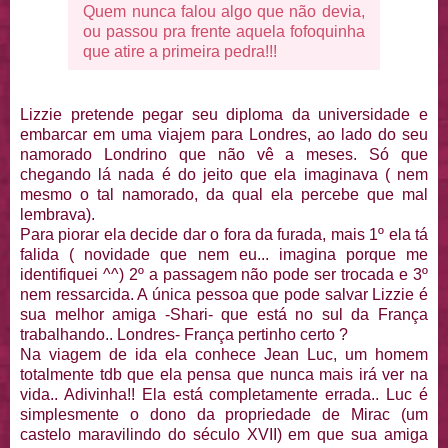
Quem nunca falou algo que não devia,
ou passou pra frente aquela fofoquinha
que atire a primeira pedra!!!
Lizzie pretende pegar seu diploma da universidade e
embarcar em uma viajem para Londres, ao lado do seu
namorado Londrino que não vê a meses. Só que
chegando lá nada é do jeito que ela imaginava ( nem
mesmo o tal namorado, da qual ela percebe que mal
lembrava).
Para piorar ela decide dar o fora da furada, mais 1º ela tá
falida ( novidade que nem eu... imagina porque me
identifiquei ^^) 2º a passagem não pode ser trocada e 3º
nem ressarcida. A única pessoa que pode salvar Lizzie é
sua melhor amiga -Shari- que está no sul da França
trabalhando.. Londres- França pertinho certo ?
Na viagem de ida ela conhece Jean Luc, um homem
totalmente tdb que ela pensa que nunca mais irá ver na
vida.. Adivinha!! Ela está completamente errada.. Luc é
simplesmente o dono da propriedade de Mirac (um
castelo maravilindo do século XVII) em que sua amiga