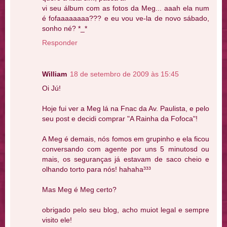
vi seu álbum com as fotos da Meg... aaah ela num
é fofaaaaaaaa??? e eu vou ve-la de novo sábado,
sonho né? *_*
Responder
William
18 de setembro de 2009 às 15:45
Oi Jú!
Hoje fui ver a Meg lá na Fnac da Av. Paulista, e pelo
seu post e decidi comprar "A Rainha da Fofoca"!
A Meg é demais, nós fomos em grupinho e ela ficou
conversando com agente por uns 5 minutosd ou
mais, os seguranças já estavam de saco cheio e
olhando torto para nós! hahaha³³³
Mas Meg é Meg certo?
obrigado pelo seu blog, acho muiot legal e sempre
visito ele!