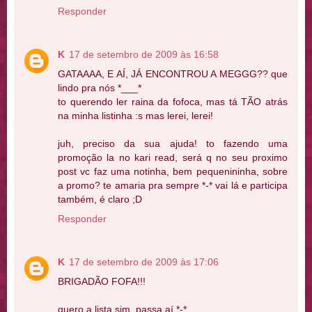
Responder
K
17 de setembro de 2009 às 16:58
GATAAAA, E AÍ, JÁ ENCONTROU A MEGGG?? que
lindo pra nós *___*
to querendo ler raina da fofoca, mas tá TÃO atrás
na minha listinha :s mas lerei, lerei!
juh, preciso da sua ajuda! to fazendo uma
promoção la no kari read, será q no seu proximo
post vc faz uma notinha, bem pequenininha, sobre
a promo? te amaria pra sempre *-* vai lá e participa
também, é claro ;D
Responder
K
17 de setembro de 2009 às 17:06
BRIGADÃO FOFA!!!
quero a lista sim, passa aí *-*