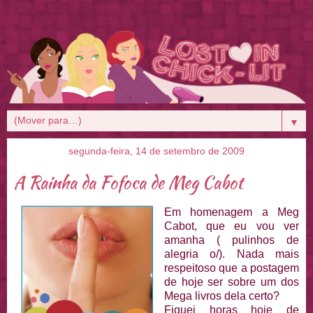
▼
segunda-feira, 14 de setembro de 2009
A Rainha da Fofoca de Meg Cabot
Em homenagem a Meg
Cabot, que eu vou ver
amanha ( pulinhos de
alegria o/). Nada mais
respeitoso que a postagem
de hoje ser sobre um dos
Mega livros dela certo?
Fiquei horas hoje de