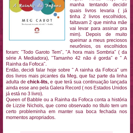
manha tentando decidir
quais livros levaria ( já
tinha 2 livros escolhidos,
faltavam 2 que minha mãe
vai levar para assinar pra
mim). Depois de muito
queimar a meus preciosos
neurônios, os escolhidos
foram: "Todo Garoto Tem", "A hora mais Sombria" ( da
série A Mediadora), "Tamanho 42 não é gorda" e " A
Rainha da Fofoca".
Então, decidi falar hoje sobre " A rainha da Fofoca" um
dos livros mais picantes da Meg, que faz parte da linha
adulta de
chick-lits,
e que terá sua continuação lançada
ainda esse ano pela Galera Record ( nos Estados Unidos
já está no 3 livro).
Queen of Babble ou a Rainha da Fofoca conta a história
de Lizzie Nichols, que como observado no título tem um
certo probleminha em manter sua boca fechada nos
momentos apropriados.