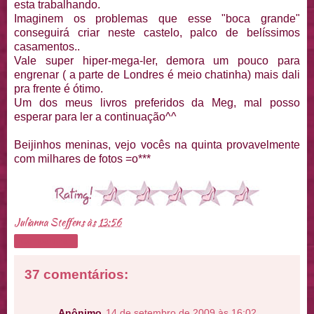
esta trabalhando.
Imaginem os problemas que esse "boca grande"
conseguirá criar neste castelo, palco de belíssimos
casamentos..
Vale super hiper-mega-ler, demora um pouco para
engrenar ( a parte de Londres é meio chatinha) mais dali
pra frente é ótimo.
Um dos meus livros preferidos da Meg, mal posso
esperar para ler a continuação^^
Beijinhos meninas, vejo vocês na quinta provavelmente
com milhares de fotos =o***
Julianna Steffens
às
13:56
Compartilhar
37 comentários:
Anônimo
14 de setembro de 2009 às 16:02