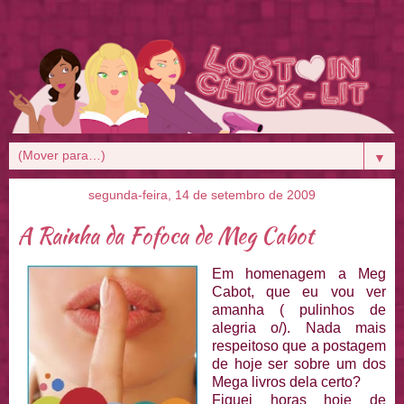
▼
segunda-feira, 14 de setembro de 2009
A Rainha da Fofoca de Meg Cabot
Em homenagem a Meg
Cabot, que eu vou ver
amanha ( pulinhos de
alegria o/). Nada mais
respeitoso que a postagem
de hoje ser sobre um dos
Mega livros dela certo?
Fiquei horas hoje de