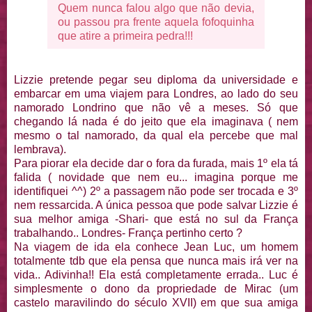
Quem nunca falou algo que não devia,
ou passou pra frente aquela fofoquinha
que atire a primeira pedra!!!
Lizzie pretende pegar seu diploma da universidade e
embarcar em uma viajem para Londres, ao lado do seu
namorado Londrino que não vê a meses. Só que
chegando lá nada é do jeito que ela imaginava ( nem
mesmo o tal namorado, da qual ela percebe que mal
lembrava).
Para piorar ela decide dar o fora da furada, mais 1º ela tá
falida ( novidade que nem eu... imagina porque me
identifiquei ^^) 2º a passagem não pode ser trocada e 3º
nem ressarcida. A única pessoa que pode salvar Lizzie é
sua melhor amiga -Shari- que está no sul da França
trabalhando.. Londres- França pertinho certo ?
Na viagem de ida ela conhece Jean Luc, um homem
totalmente tdb que ela pensa que nunca mais irá ver na
vida.. Adivinha!! Ela está completamente errada.. Luc é
simplesmente o dono da propriedade de Mirac (um
castelo maravilindo do século XVII) em que sua amiga