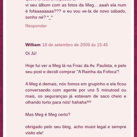
vi seu álbum com as fotos da Meg... aaah ela num
é fofaaaaaaaa??? e eu vou ve-la de novo sábado,
sonho né? *_*
Responder
William
18 de setembro de 2009 às 15:45
Oi Jú!
Hoje fui ver a Meg lá na Fnac da Av. Paulista, e pelo
seu post e decidi comprar "A Rainha da Fofoca"!
A Meg é demais, nós fomos em grupinho e ela ficou
conversando com agente por uns 5 minutosd ou
mais, os seguranças já estavam de saco cheio e
olhando torto para nós! hahaha³³³
Mas Meg é Meg certo?
obrigado pelo seu blog, acho muiot legal e sempre
visito ele!