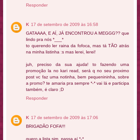
Responder
K
17 de setembro de 2009 às 16:58
GATAAAA, E AÍ, JÁ ENCONTROU A MEGGG?? que
lindo pra nós *___*
to querendo ler raina da fofoca, mas tá TÃO atrás
na minha listinha :s mas lerei, lerei!
juh, preciso da sua ajuda! to fazendo uma
promoção la no kari read, será q no seu proximo
post vc faz uma notinha, bem pequenininha, sobre
a promo? te amaria pra sempre *-* vai lá e participa
também, é claro ;D
Responder
K
17 de setembro de 2009 às 17:06
BRIGADÃO FOFA!!!
quero a lista sim, passa aí *-*