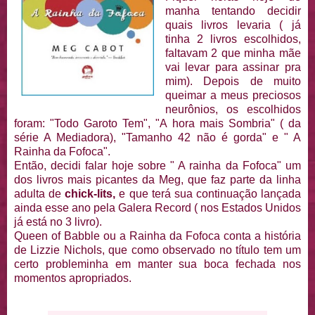
manha tentando decidir
quais livros levaria ( já
tinha 2 livros escolhidos,
faltavam 2 que minha mãe
vai levar para assinar pra
mim). Depois de muito
queimar a meus preciosos
neurônios, os escolhidos
foram: "Todo Garoto Tem", "A hora mais Sombria" ( da
série A Mediadora), "Tamanho 42 não é gorda" e " A
Rainha da Fofoca".
Então, decidi falar hoje sobre " A rainha da Fofoca" um
dos livros mais picantes da Meg, que faz parte da linha
adulta de
chick-lits,
e que terá sua continuação lançada
ainda esse ano pela Galera Record ( nos Estados Unidos
já está no 3 livro).
Queen of Babble ou a Rainha da Fofoca conta a história
de Lizzie Nichols, que como observado no título tem um
certo probleminha em manter sua boca fechada nos
momentos apropriados.