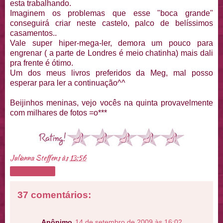
esta trabalhando.
Imaginem os problemas que esse "boca grande"
conseguirá criar neste castelo, palco de belíssimos
casamentos..
Vale super hiper-mega-ler, demora um pouco para
engrenar ( a parte de Londres é meio chatinha) mais dali
pra frente é ótimo.
Um dos meus livros preferidos da Meg, mal posso
esperar para ler a continuação^^
Beijinhos meninas, vejo vocês na quinta provavelmente
com milhares de fotos =o***
Julianna Steffens
às
13:56
Compartilhar
37 comentários:
Anônimo
14 de setembro de 2009 às 16:02