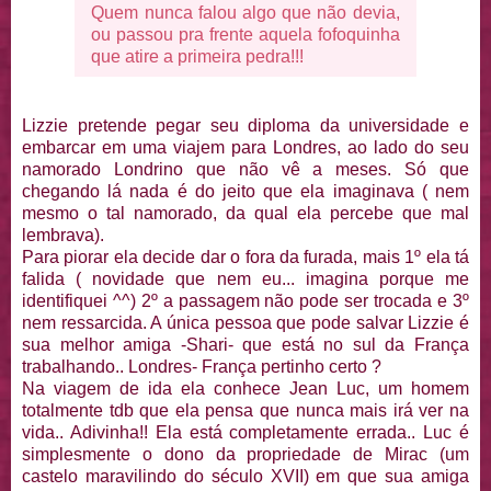
Quem nunca falou algo que não devia,
ou passou pra frente aquela fofoquinha
que atire a primeira pedra!!!
Lizzie pretende pegar seu diploma da universidade e
embarcar em uma viajem para Londres, ao lado do seu
namorado Londrino que não vê a meses. Só que
chegando lá nada é do jeito que ela imaginava ( nem
mesmo o tal namorado, da qual ela percebe que mal
lembrava).
Para piorar ela decide dar o fora da furada, mais 1º ela tá
falida ( novidade que nem eu... imagina porque me
identifiquei ^^) 2º a passagem não pode ser trocada e 3º
nem ressarcida. A única pessoa que pode salvar Lizzie é
sua melhor amiga -Shari- que está no sul da França
trabalhando.. Londres- França pertinho certo ?
Na viagem de ida ela conhece Jean Luc, um homem
totalmente tdb que ela pensa que nunca mais irá ver na
vida.. Adivinha!! Ela está completamente errada.. Luc é
simplesmente o dono da propriedade de Mirac (um
castelo maravilindo do século XVII) em que sua amiga