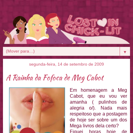
▼
segunda-feira, 14 de setembro de 2009
A Rainha da Fofoca de Meg Cabot
Em homenagem a Meg
Cabot, que eu vou ver
amanha ( pulinhos de
alegria o/). Nada mais
respeitoso que a postagem
de hoje ser sobre um dos
Mega livros dela certo?
Fiquei horas hoje de