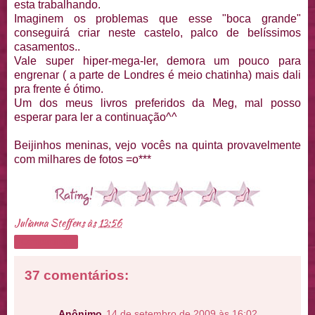
esta trabalhando.
Imaginem os problemas que esse "boca grande"
conseguirá criar neste castelo, palco de belíssimos
casamentos..
Vale super hiper-mega-ler, demora um pouco para
engrenar ( a parte de Londres é meio chatinha) mais dali
pra frente é ótimo.
Um dos meus livros preferidos da Meg, mal posso
esperar para ler a continuação^^
Beijinhos meninas, vejo vocês na quinta provavelmente
com milhares de fotos =o***
Julianna Steffens
às
13:56
Compartilhar
37 comentários:
Anônimo
14 de setembro de 2009 às 16:02