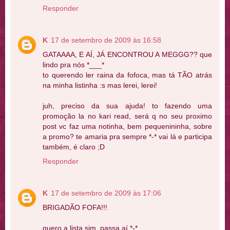
Responder
K
17 de setembro de 2009 às 16:58
GATAAAA, E AÍ, JÁ ENCONTROU A MEGGG?? que
lindo pra nós *___*
to querendo ler raina da fofoca, mas tá TÃO atrás
na minha listinha :s mas lerei, lerei!
juh, preciso da sua ajuda! to fazendo uma
promoção la no kari read, será q no seu proximo
post vc faz uma notinha, bem pequenininha, sobre
a promo? te amaria pra sempre *-* vai lá e participa
também, é claro ;D
Responder
K
17 de setembro de 2009 às 17:06
BRIGADÃO FOFA!!!
quero a lista sim, passa aí *-*