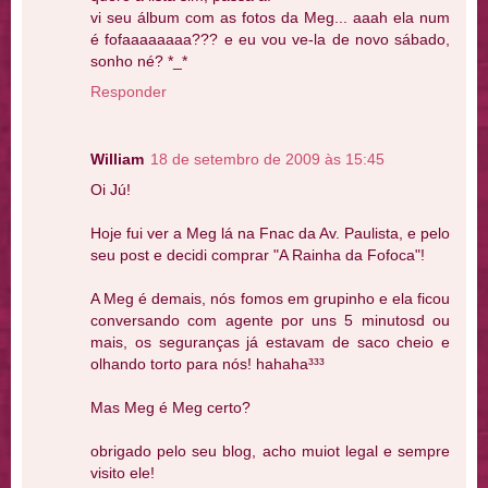
vi seu álbum com as fotos da Meg... aaah ela num
é fofaaaaaaaa??? e eu vou ve-la de novo sábado,
sonho né? *_*
Responder
William
18 de setembro de 2009 às 15:45
Oi Jú!
Hoje fui ver a Meg lá na Fnac da Av. Paulista, e pelo
seu post e decidi comprar "A Rainha da Fofoca"!
A Meg é demais, nós fomos em grupinho e ela ficou
conversando com agente por uns 5 minutosd ou
mais, os seguranças já estavam de saco cheio e
olhando torto para nós! hahaha³³³
Mas Meg é Meg certo?
obrigado pelo seu blog, acho muiot legal e sempre
visito ele!