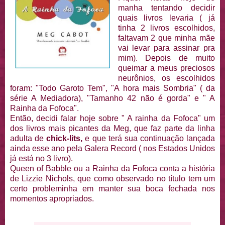
manha tentando decidir
quais livros levaria ( já
tinha 2 livros escolhidos,
faltavam 2 que minha mãe
vai levar para assinar pra
mim). Depois de muito
queimar a meus preciosos
neurônios, os escolhidos
foram: "Todo Garoto Tem", "A hora mais Sombria" ( da
série A Mediadora), "Tamanho 42 não é gorda" e " A
Rainha da Fofoca".
Então, decidi falar hoje sobre " A rainha da Fofoca" um
dos livros mais picantes da Meg, que faz parte da linha
adulta de
chick-lits,
e que terá sua continuação lançada
ainda esse ano pela Galera Record ( nos Estados Unidos
já está no 3 livro).
Queen of Babble ou a Rainha da Fofoca conta a história
de Lizzie Nichols, que como observado no título tem um
certo probleminha em manter sua boca fechada nos
momentos apropriados.