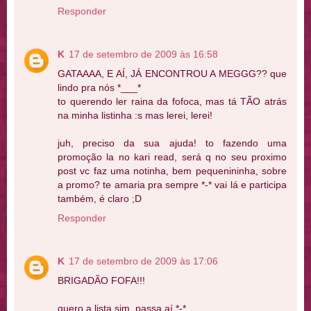
Responder
K
17 de setembro de 2009 às 16:58
GATAAAA, E AÍ, JÁ ENCONTROU A MEGGG?? que
lindo pra nós *___*
to querendo ler raina da fofoca, mas tá TÃO atrás
na minha listinha :s mas lerei, lerei!
juh, preciso da sua ajuda! to fazendo uma
promoção la no kari read, será q no seu proximo
post vc faz uma notinha, bem pequenininha, sobre
a promo? te amaria pra sempre *-* vai lá e participa
também, é claro ;D
Responder
K
17 de setembro de 2009 às 17:06
BRIGADÃO FOFA!!!
quero a lista sim, passa aí *-*