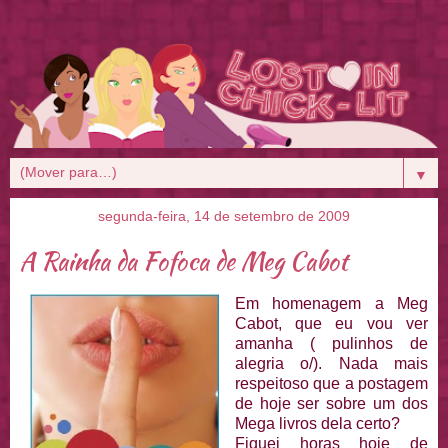
▼
segunda-feira, 14 de setembro de 2009
A Rainha da Fofoca de Meg Cabot
Em homenagem a Meg
Cabot, que eu vou ver
amanha ( pulinhos de
alegria o/). Nada mais
respeitoso que a postagem
de hoje ser sobre um dos
Mega livros dela certo?
Fiquei horas hoje de