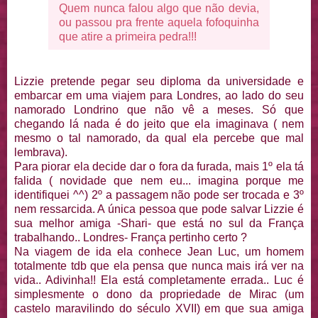
Quem nunca falou algo que não devia,
ou passou pra frente aquela fofoquinha
que atire a primeira pedra!!!
Lizzie pretende pegar seu diploma da universidade e
embarcar em uma viajem para Londres, ao lado do seu
namorado Londrino que não vê a meses. Só que
chegando lá nada é do jeito que ela imaginava ( nem
mesmo o tal namorado, da qual ela percebe que mal
lembrava).
Para piorar ela decide dar o fora da furada, mais 1º ela tá
falida ( novidade que nem eu... imagina porque me
identifiquei ^^) 2º a passagem não pode ser trocada e 3º
nem ressarcida. A única pessoa que pode salvar Lizzie é
sua melhor amiga -Shari- que está no sul da França
trabalhando.. Londres- França pertinho certo ?
Na viagem de ida ela conhece Jean Luc, um homem
totalmente tdb que ela pensa que nunca mais irá ver na
vida.. Adivinha!! Ela está completamente errada.. Luc é
simplesmente o dono da propriedade de Mirac (um
castelo maravilindo do século XVII) em que sua amiga