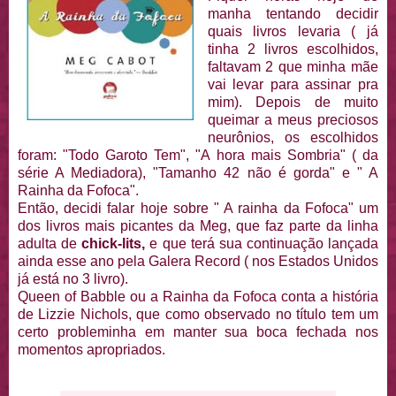
manha tentando decidir
quais livros levaria ( já
tinha 2 livros escolhidos,
faltavam 2 que minha mãe
vai levar para assinar pra
mim). Depois de muito
queimar a meus preciosos
neurônios, os escolhidos
foram: "Todo Garoto Tem", "A hora mais Sombria" ( da
série A Mediadora), "Tamanho 42 não é gorda" e " A
Rainha da Fofoca".
Então, decidi falar hoje sobre " A rainha da Fofoca" um
dos livros mais picantes da Meg, que faz parte da linha
adulta de
chick-lits,
e que terá sua continuação lançada
ainda esse ano pela Galera Record ( nos Estados Unidos
já está no 3 livro).
Queen of Babble ou a Rainha da Fofoca conta a história
de Lizzie Nichols, que como observado no título tem um
certo probleminha em manter sua boca fechada nos
momentos apropriados.