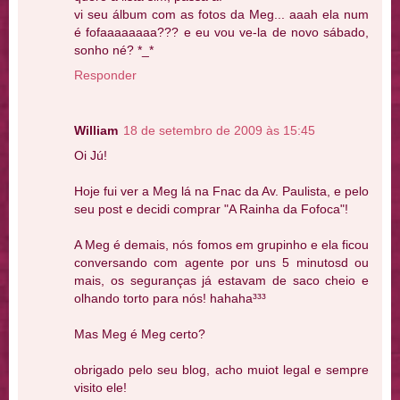
vi seu álbum com as fotos da Meg... aaah ela num
é fofaaaaaaaa??? e eu vou ve-la de novo sábado,
sonho né? *_*
Responder
William
18 de setembro de 2009 às 15:45
Oi Jú!
Hoje fui ver a Meg lá na Fnac da Av. Paulista, e pelo
seu post e decidi comprar "A Rainha da Fofoca"!
A Meg é demais, nós fomos em grupinho e ela ficou
conversando com agente por uns 5 minutosd ou
mais, os seguranças já estavam de saco cheio e
olhando torto para nós! hahaha³³³
Mas Meg é Meg certo?
obrigado pelo seu blog, acho muiot legal e sempre
visito ele!