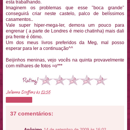
esta trabalhando.
Imaginem os problemas que esse "boca grande"
conseguirá criar neste castelo, palco de belíssimos
casamentos..
Vale super hiper-mega-ler, demora um pouco para
engrenar ( a parte de Londres é meio chatinha) mais dali
pra frente é ótimo.
Um dos meus livros preferidos da Meg, mal posso
esperar para ler a continuação^^
Beijinhos meninas, vejo vocês na quinta provavelmente
com milhares de fotos =o***
Julianna Steffens
às
13:56
Compartilhar
37 comentários:
Anônimo
14 de setembro de 2009 às 16:02