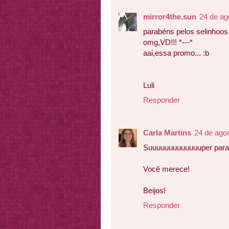
mirror4the.sun
24 de ag
parabéns pelos selinhoos
omg,VD!!! *---*
aai,essa promo... :b
Luli
Responder
Carla Martins
24 de ago
Suuuuuuuuuuuuuper parabé
Você merece!
Beijos!
Responder