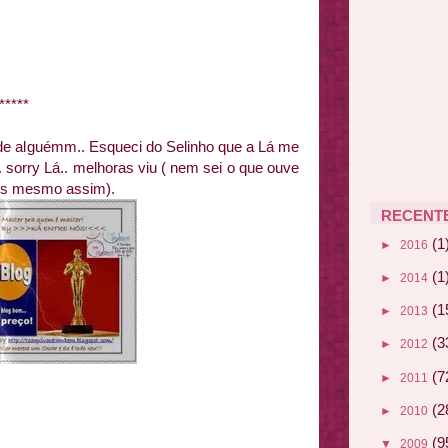
*****
o de alguémm.. Esqueci do Selinho que a Lá me
 sorry Lá.. melhoras viu ( nem
sei o que ouve
is mesmo assim).
RECENT
(1
►
2016
(1
►
2014
(1
►
2013
(3
►
2012
(7
►
2011
(2
►
2010
(9
▼
2009