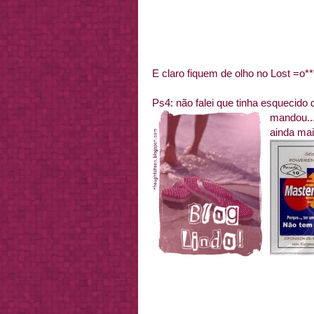
E claro fiquem de olho no Lost =o**
Ps4: não falei que tinha esquecid
mandou...
ainda ma