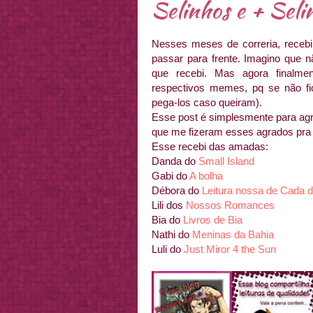
Selinhos e + Seli
Nesses meses de correria, recebi
passar para frente. Imagino que 
que recebi. Mas agora finalme
respectivos memes, pq se não fic
pega-los caso queiram).
Esse post é simplesmente para agr
que me fizeram esses agrados pra 
Esse recebi das amadas:
Danda do
Small Island
Gabi do
A bolha
Débora do
Leitura nossa de Cada d
Lili dos
Nossos Romances
Bia do
Livros de Bia
Nathi do
Meninas da Bahia
Luli do
Just Miror 4 the Sun