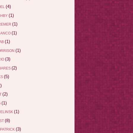
(4)
ÖEL
(1)
SHBY
(1)
REMER
(1)
RANCO
(1)
AB
(1)
ORRISON
(3)
RIO
(2)
HARES
(5)
KS
)
(2)
ET
(1)
G
(1)
DELINSK
(8)
EST
(3)
ZPATRICK