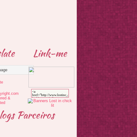
late
Link-me
te
logs Parceiros