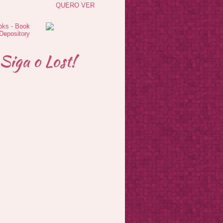
QUERO VER
Siga o Lost!