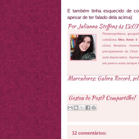
E também tinha esquecido de col
apesar de ter falado dela acima)
Por
Julianna Steffens
às
13:07
Florianopolitana, geogra
coletânea
Meu Amor é
vícios: literatura, cin
principalmente do Chick
auto-depreciativo. Apes
ela parece estar sempre 
Marcadores:
Galera Record
,
sel
Gostou do Post? Compartilhe!
12 comentários: