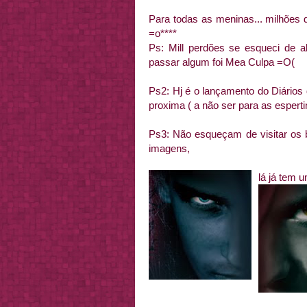
Para todas as meninas... milhões 
=o****
Ps: Mill perdões se esqueci de al
passar algum foi Mea Culpa =O(
Ps2: Hj é o lançamento do Diários 
proxima ( a não ser para as esperti
Ps3: Não esqueçam de visitar os 
imagens,
l
á já tem 