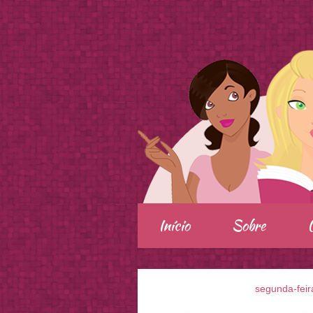
.
Início
Sobre
segunda-feir