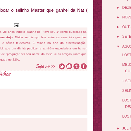
►
DEZ
ocar o selinho Master que ganhei da Nat (
►
NOV
►
OUT
fa, 28 anos. Autora “wanna be”, teve seu 1° conto publicado na
►
SET
 um Anjo
. Divide seu tempo livre entre os seus três grandes
ema e séries televisivas. É rainha na arte da procrastinação,
▼
AGO
 Lit que um dia irá publicar, e também especialista em humor
ar de “preguiça” ser seu nome do meio, suas amigas juram que
LOST
ligada no 220v.
MEUS
CHE
inhos
+ SE
SELI
LOST
DE
LOST
►
JUL