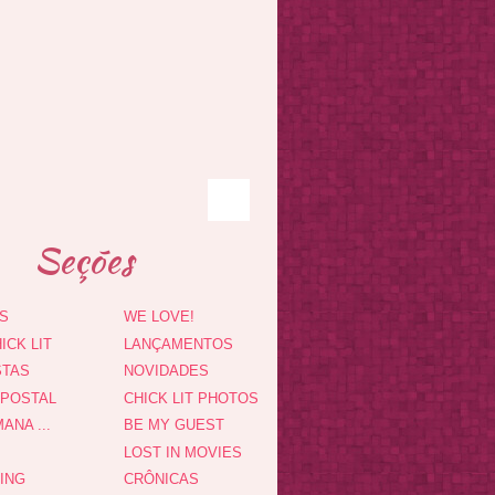
Seções
S
WE LOVE!
ICK LIT
LANÇAMENTOS
STAS
NOVIDADES
 POSTAL
CHICK LIT PHOTOS
ANA ...
BE MY GUEST
LOST IN MOVIES
DING
CRÔNICAS