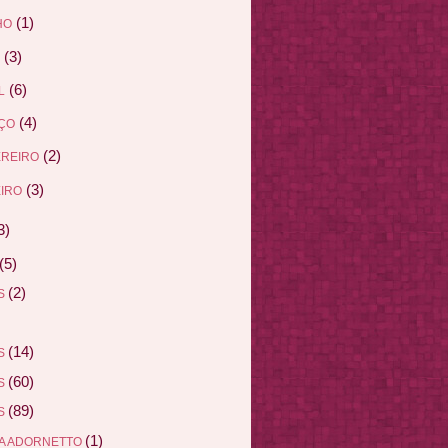
(1)
HO
(3)
(6)
L
(4)
ÇO
(2)
EREIRO
(3)
IRO
3)
(5)
(2)
AS
(14)
AS
(60)
AS
(89)
AS
(1)
A ADORNETTO