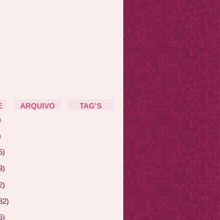
E
ARQUIVO
TAG'S
)
)
5)
3)
2)
82)
5)