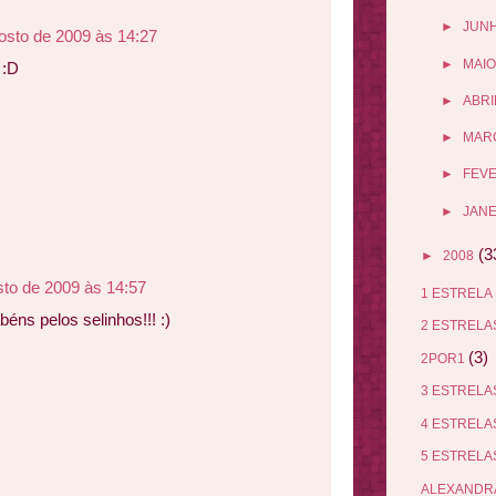
►
JUN
osto de 2009 às 14:27
►
MAIO
 :D
►
ABRI
►
MAR
►
FEV
►
JANE
(3
►
2008
sto de 2009 às 14:57
1 ESTRELA
ns pelos selinhos!!! :)
2 ESTREL
(3)
2POR1
3 ESTREL
4 ESTREL
5 ESTREL
ALEXANDR