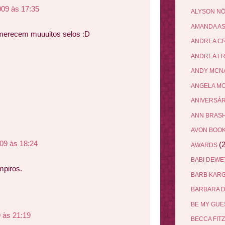
009 às 17:35
ALYSON N
AMANDA A
 merecem muuuitos selos :D
ANDREA C
ANDREA F
ANDY MCN
ANGELA M
ANIVERSÁ
ANN BRAS
AVON BOO
09 às 18:24
(2
AWARDS
BABI DEW
mpiros.
BARB KAR
BARBARA 
BE MY GU
 às 21:19
BECCA FIT