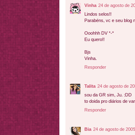
Vinha
24 de agosto de 2
Lindos selos!!
Parabéns, vc e seu blog
Ooohhh DV *-*
Eu quero!!
Bjs
Vinha.
Responder
Talita
24 de agosto de 20
sou da GR sim, Ju. :DD
to doida pro diários de va
Responder
Bia
24 de agosto de 2009