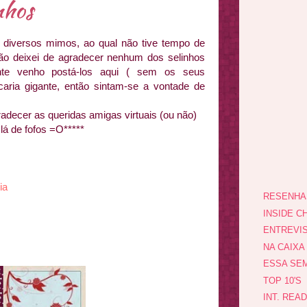
nhos
 diversos mimos, ao qual não tive tempo de
não deixei de agradecer nenhum dos selinhos
nte venho postá-los aqui ( sem os seus
aria gigante, então sintam-se a vontade de
adecer as queridas amigas virtuais (ou não)
lá de fofos =O*****
ia
RESENHA
INSIDE CH
ENTREVI
NA CAIXA
ESSA SEM
TOP 10'S
INT. REA