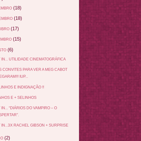
(18)
EMBRO
(18)
EMBRO
(17)
UBRO
(15)
EMBRO
(6)
STO
 IN... UTILIDADE CINEMATOGRÁFICA
 CONVITES PARA VER A MEG CABOT
GARAM!!! IUP...
LINHOS E INDIGNAÇÃO !!
NHOS E + SELINHOS
 IN... “DIÁRIOS DO VAMPIRO – O
SPERTAR”.
 IN...3X RACHEL GIBSON + SURPRISE
(2)
HO