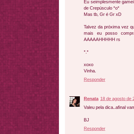
Eu seimplesmente gamei 
de Crepúsculo *o*
Mas tb, Gr é Gr xD
Talvez da próxima vez q
mais eu posso compra
AAAAAHHHHH rs
*.*
xoxo
Vinha.
Responder
Renata
18 de agosto de 
Valeu pela dica..afinal v
BJ
Responder