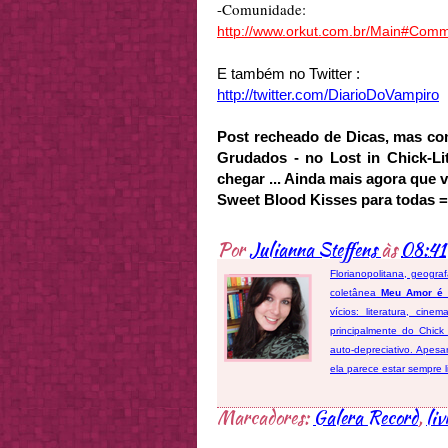
-Comunidade:
http://www.orkut.com.br/Main#Co
E também no
Twitter
:
http://twitter.com/DiarioDoVampiro
Post
recheado de Dicas, mas co
Grudados -
no
Lost
in
Chick
-
Li
chegar ... Ainda mais agora que v
Sweet
Blood
Kisses para todas =o
Por
Julianna Steffens
às
08:41
Florianopolitana, geogra
coletânea
Meu Amor é
vícios: literatura, cin
principalmente do Chick
auto-depreciativo. Apes
ela parece estar sempre 
Marcadores:
Galera Record
,
liv