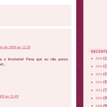
to de 2009 às 11:28
RECENT
(1
►
2016
a o livro/série! Pena que eu não posso
et...
(1
►
2014
(1
►
2013
(3
►
2012
(7
►
2011
009 às 11:49
(2
►
2010
(9
▼
2009