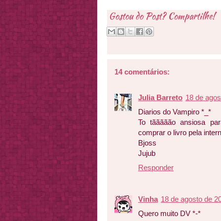
Gostou do Post? Compartilhe!
14 comentários:
Julia Barreto
18 de agos
Diarios do Vampiro *_*
To tããããão ansiosa par
comprar o livro pela intern
Bjoss
Jujub
Responder
Vinha
18 de agosto de 2
Quero muito DV *-*