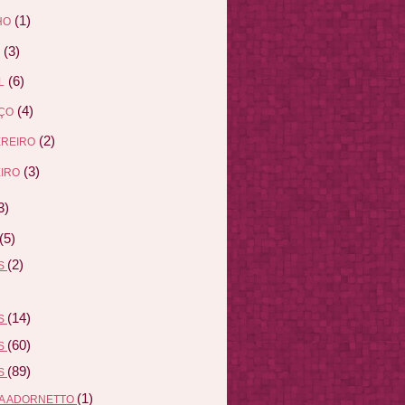
(1)
HO
(3)
(6)
L
(4)
ÇO
(2)
EREIRO
(3)
IRO
3)
(5)
(2)
AS
(14)
AS
(60)
AS
(89)
AS
(1)
A ADORNETTO