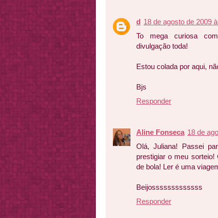
d
18 de agosto de 2009 à
To mega curiosa com 
divulgação toda!
Estou colada por aqui, n
Bjs
Responder
Aline Fonseca
18 de ago
Olá, Juliana! Passei pa
prestigiar o meu sorteio
de bola! Ler é uma viage
Beijosssssssssssss
Responder