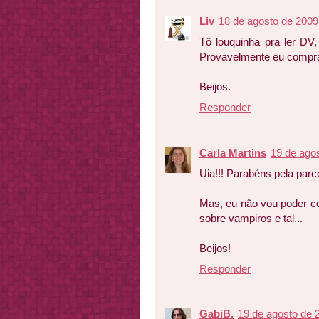
Liv
18 de agosto de 2009
Tô louquinha pra ler DV
Provavelmente eu comprar
Beijos.
Responder
Carla Martins
19 de ago
Uia!!! Parabéns pela parc
Mas, eu não vou poder co
sobre vampiros e tal...
Beijos!
Responder
GabiB.
19 de agosto de 