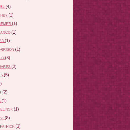
(4)
ÖEL
(1)
SHBY
(1)
REMER
(1)
RANCO
(1)
AB
(1)
ORRISON
(3)
RIO
(2)
HARES
(5)
KS
)
(2)
ET
(1)
G
(1)
DELINSK
(8)
EST
(3)
ZPATRICK