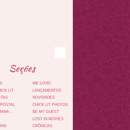
Seções
S
WE LOVE!
ICK LIT
LANÇAMENTOS
STAS
NOVIDADES
 POSTAL
CHICK LIT PHOTOS
ANA ...
BE MY GUEST
LOST IN MOVIES
DING
CRÔNICAS