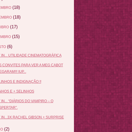
(18)
EMBRO
(18)
EMBRO
(17)
UBRO
(15)
EMBRO
(6)
STO
 IN... UTILIDADE CINEMATOGRÁFICA
 CONVITES PARA VER A MEG CABOT
GARAM!!! IUP...
LINHOS E INDIGNAÇÃO !!
NHOS E + SELINHOS
 IN... “DIÁRIOS DO VAMPIRO – O
SPERTAR”.
 IN...3X RACHEL GIBSON + SURPRISE
(2)
HO