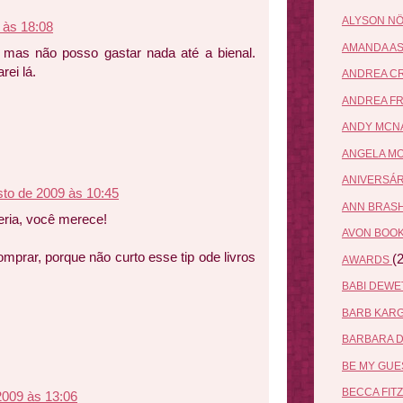
ALYSON N
 às 18:08
AMANDA A
, mas não posso gastar nada até a bienal.
ei lá.
ANDREA C
ANDREA F
ANDY MCN
ANGELA M
ANIVERSÁ
sto de 2009 às 10:45
ANN BRAS
eria, você merece!
AVON BOO
mprar, porque não curto esse tip ode livros
(2
AWARDS
BABI DEW
BARB KAR
BARBARA 
BE MY GU
BECCA FIT
2009 às 13:06