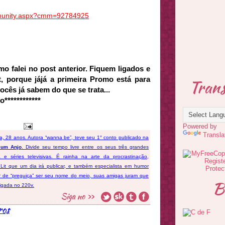
mmunity.aspx?cmm=92784925
mo falei no
post
anterior. Fiquem ligados e
t
, porque
jájá
a primeira
Promo
está para
Trans
ocês já sabem do que se trata...
************
Powered by
Transla
fa, 28 anos. Autora “wanna be”, teve seu 1° conto publicado na
 um Anjo
. Divide seu tempo livre entre os seus três grandes
ema e séries televisivas. É rainha na arte da procrastinação,
 Lit que um dia irá publicar, e também especialista em humor
ar de “preguiça” ser seu nome do meio, suas amigas juram que
B
ligada no 220v.
ros