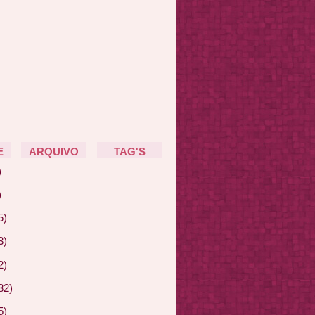
E
ARQUIVO
TAG'S
)
)
5)
3)
2)
82)
5)