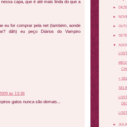
nessa capa, que é até mais linda do que a
►
DEZ
►
NOV
ue eu for comprar pela net (também, aonde
►
OUT
r? dãh) eu peço Diários do Vampiro
►
SET
▼
AGO
LOST
MEUS
CHE
+ SE
SELI
2009 às 13:36
LOST
ampiros gatos nunca são demais...
DE
LOST
►
JUL