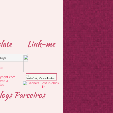
late
Link-me
te
logs Parceiros