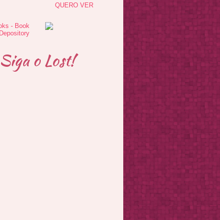
QUERO VER
Siga o Lost!