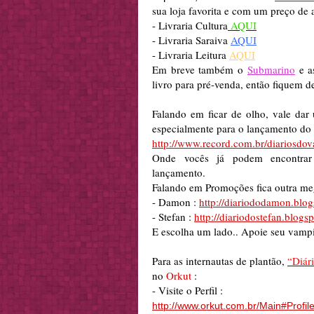
sua loja favorita e com um preço de a
- Livraria Cultura
AQUI
- Livraria Saraiva
AQUI
- Livraria Leitura
AQUI
Em breve também o
Submarino
e 
livro para pré-venda, então fiquem d
Falando em ficar de olho, vale dar
especialmente
para o lançamento do 
http://www.record.com.br/diariosdov
Onde vocês já podem encontrar
lançamento.
Falando em Promoções fica outra
me
-
Damon
:
http://diariododamon.blo
-
Stefan
:
http://diariodostefan.blogs
E escolha um lado.. Apoie seu vampir
Para as
internautas
de plantão,
“Diár
no
Orkut
:
- Visite o Perfil :
http://www.orkut.com.br/Main#Prof