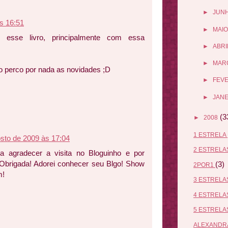
►
JUN
s 16:51
►
MAIO
esse livro, principalmente com essa
►
ABRI
►
MAR
ão perco por nada as novidades ;D
►
FEV
►
JANE
(3
►
2008
1 ESTRELA
sto de 2009 às 17:04
2 ESTREL
ra agradecer a visita no Bloguinho e por
! Obrigada! Adorei conhecer seu Blgo! Show
(3)
2POR1
m!
3 ESTREL
4 ESTREL
5 ESTREL
ALEXANDR