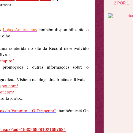
2 POR 1
rrasar:
as
Lojas Americanas
também
disponibilizarão
o
e olho.
 uma conferida no site da
Record
desenvolvido
livro:
ampiro/
 promoções e outras informações sobre o
ga
dica.. Visitem os blogs dos Irmãos e Rivais
gspot.com/
pot.com/
o favorito...
ios do Vampiro – O Despertar”
,
também está
On
ile.aspx?uid=1580868291021687694