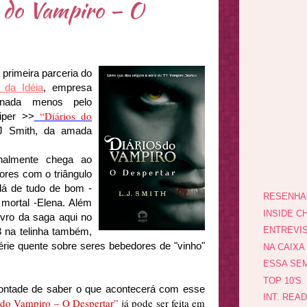
os do Vampiro – O
primeira parceria do
 da Idéia
, empresa
 nada menos pelo
“Diários do
iper >>
J Smith, da amada
nalmente chega ao
itores com o triângulo
lá de tudo de bom -
RESENHA
ortal -
Elena
. Além
INSIDE CH
ivro da saga aqui no
ENTREVI
3 na
telinha
também,
ie quente sobre seres bebedores de "vinho"
NA CAIXA
ESSA SEM
TOP 10'S
ontade de saber o que acontecerá com esse
INT. REA
 do Vampiro – O Despertar”
já pode ser feita em