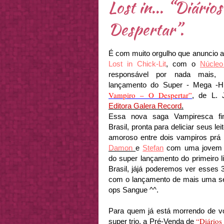
Lost in... “Diári
Despertar”.
É com muito orgulho que anuncio a 
Lost in Chick-Lit
, com o
Núcleo
responsável por nada mais,
lançamento do Super - Mega -H
Vampiro – O Despertar”
, de L. 
Editora Galera
Record
.
Essa nova saga
Vampiresca
fi
Brasil, pronta para deliciar seus le
amoroso entre dois vampiros
prá
Damon
e
Stefan
com uma jovem m
do super lançamento do primeiro l
Brasil,
jájá
poderemos ver esses 
com o lançamento de mais uma sér
ops
Sangue ^^.
Para quem já está morrendo de v
“Diários
super trio, a Pré-Venda de