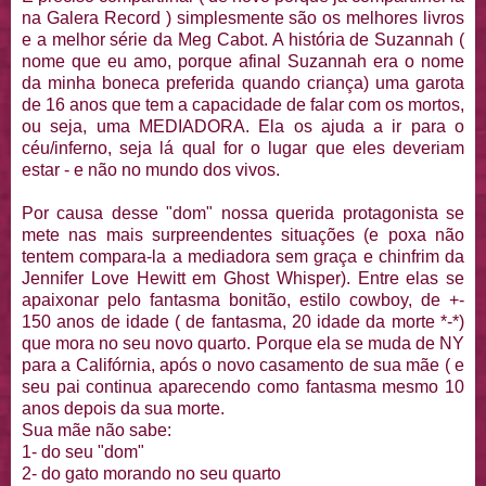
na Galera Record ) simplesmente são os melhores livros
e a melhor série da Meg Cabot. A história de Suzannah (
nome que eu amo, porque afinal Suzannah era o nome
da minha boneca preferida quando criança) uma garota
de 16 anos que tem a capacidade de falar com os mortos,
ou seja, uma MEDIADORA. Ela os ajuda a ir para o
céu/inferno, seja lá qual for o lugar que eles deveriam
estar - e não no mundo dos vivos.
Por causa desse "dom" nossa querida protagonista se
mete nas mais surpreendentes situações (e poxa não
tentem compara-la a mediadora sem graça e chinfrim da
Jennifer Love Hewitt em Ghost Whisper). Entre elas se
apaixonar pelo fantasma bonitão, estilo cowboy, de +-
150 anos de idade ( de fantasma, 20 idade da morte *-*)
que mora no seu novo quarto. Porque ela se muda de NY
para a Califórnia, após o novo casamento de sua mãe ( e
seu pai continua aparecendo como fantasma mesmo 10
anos depois da sua morte.
Sua mãe não sabe:
1- do seu "dom"
2- do gato morando no seu quarto