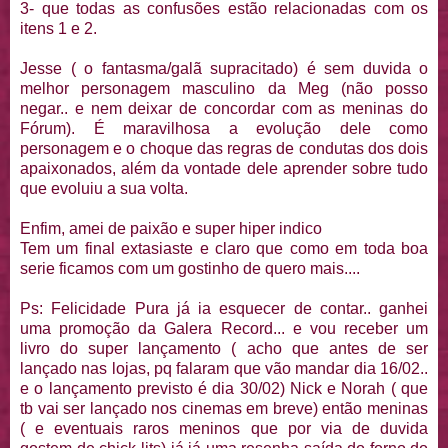
3- que todas as confusões estão relacionadas com os
itens 1 e 2.
Jesse ( o fantasma/galã supracitado) é sem duvida o
melhor personagem masculino da Meg (não posso
negar.. e nem deixar de concordar com as meninas do
Fórum). É maravilhosa a evolução dele como
personagem e o choque das regras de condutas dos dois
apaixonados, além da vontade dele aprender sobre tudo
que evoluiu a sua volta.
Enfim, amei de paixão e super hiper indico
Tem um final extasiaste e claro que como em toda boa
serie ficamos com um gostinho de quero mais....
Ps: Felicidade Pura já ia esquecer de contar.. ganhei
uma promoção da Galera Record... e vou receber um
livro do super lançamento ( acho que antes de ser
lançado nas lojas, pq falaram que vão mandar dia 16/02..
e o lançamento previsto é dia 30/02) Nick e Norah ( que
tb vai ser lançado nos cinemas em breve) então meninas
( e eventuais raros meninos que por via de duvida