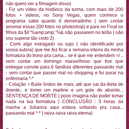
não quero ver a filmagem disso)
- Fiz um vídeo da histórico da turma, com mais de 200
fotos + videos, no Sony Vegas, quem conhece o
programa sabe quanto é demoradinho ( sem contar
arrumar essas 200 fotos no photoshop) e para no Final os
filhos da $#¨%amp;amp;¨%& não passarem no telão ( não
vou superar tão cedo 2)
- Comi algo estragado ou sujo ( não identificado por
vossa autora) que me fez ficar a semana inteira da minha
formatura do trono pra cama... se é que me entendem =/ ..
sem contar um domingo maravilhoso que tive que
entregar convite para 6 famílias diferentes passando mal
- sem contar que passei mal no shopping e fui parar na
enfermaria *-*
- Colação + Baile lindos de mais, até que sai da dieta de
doente.. e tomei um martine e um gole de absinto...
SENTENÇA DE MORTE ( pooo imagina não poder tomar
nada na tua formatura ) CONCLUSÃO : 3 horas da
manha a Julianna aqui estava voltando pra casa...
passando mal *-* ( raiva raiva raiva eterna)