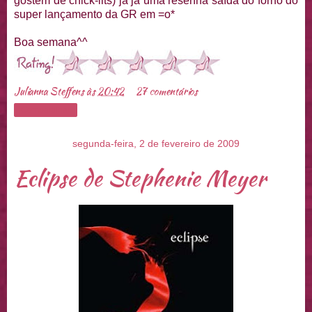
gostem de chick-lits) já já uma resenha saída do forno do
super lançamento da GR em =o*
Boa semana^^
Julianna Steffens
às
20:42
27 comentários
Compartilhar
segunda-feira, 2 de fevereiro de 2009
Eclipse de Stephenie Meyer