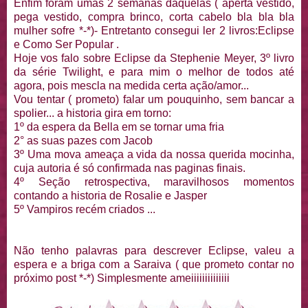
Enfim foram umas 2 semanas daquelas ( aperta vestido,
pega vestido, compra brinco, corta cabelo bla bla bla
mulher sofre *-*)- Entretanto consegui ler 2 livros:Eclipse
e Como Ser Popular .
Hoje vos falo sobre Eclipse da Stephenie Meyer, 3º livro
da série Twilight, e para mim o melhor de todos até
agora, pois mescla na medida certa ação/amor...
Vou tentar ( prometo) falar um pouquinho, sem bancar a
spolier... a historia gira em torno:
1º da espera da Bella em se tornar uma fria
2° as suas pazes com Jacob
3º Uma mova ameaça a vida da nossa querida mocinha,
cuja autoria é só confirmada nas paginas finais.
4º Seção retrospectiva, maravilhosos momentos
contando a historia de Rosalie e Jasper
5º Vampiros recém criados ...
Não tenho palavras para descrever Eclipse, valeu a
espera e a briga com a Saraiva ( que prometo contar no
próximo post *-*) Simplesmente ameiiiiiiiiiiiiii