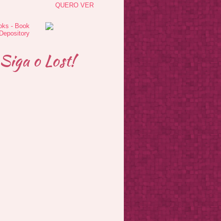
QUERO VER
Siga o Lost!