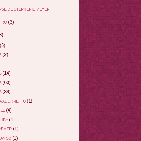
PSE DE STEPHENIE MEYER
(3)
IRO
3)
(5)
(2)
AS
(14)
AS
(60)
AS
(89)
AS
(1)
A ADORNETTO
(4)
ÖEL
(1)
SHBY
(1)
REMER
(1)
RANCO