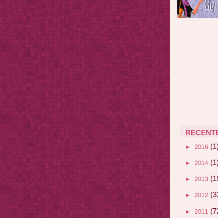
RECENT
(1
►
2016
(1
►
2014
(1
►
2013
(3
►
2012
(7
►
2011