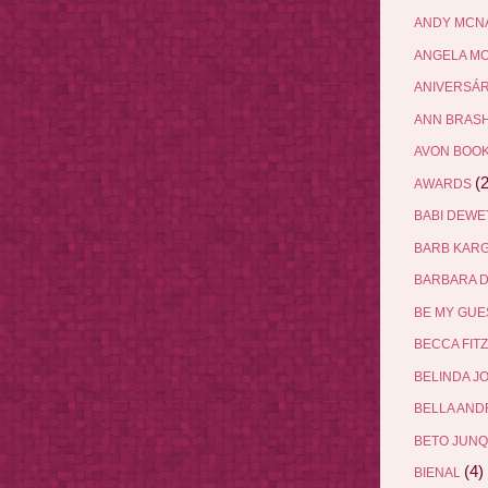
ANDY MCN
ANGELA M
ANIVERSÁ
ANN BRAS
AVON BOO
(2
AWARDS
BABI DEW
BARB KAR
BARBARA 
BE MY GU
BECCA FIT
BELINDA J
BELLA AN
BETO JUN
(4)
BIENAL