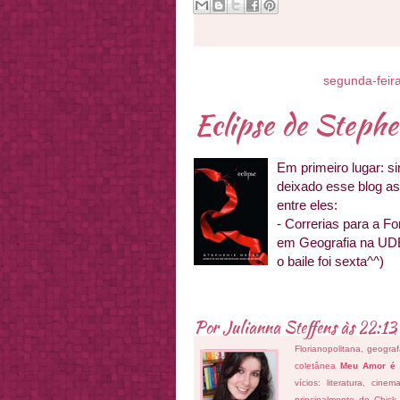
segunda-feira
Eclipse de Steph
Em primeiro lugar: s
deixado esse blog as
entre eles:
- Correrias para a F
em Geografia na UDE
o baile foi sexta^^)
Por
Julianna Steffens
às
22:13
Florianopolitana, geogra
coletânea
Meu Amor é
vícios: literatura, cin
principalmente do Chick