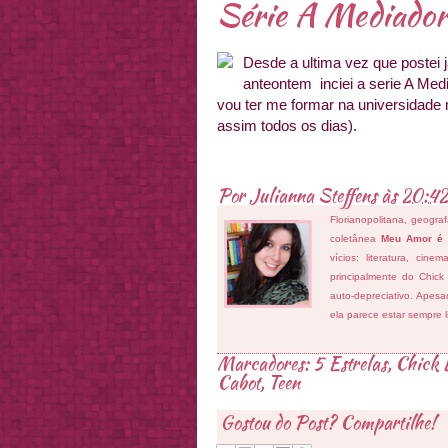
Série A Mediado
Desde a ultima vez que postei já
anteontem inciei a serie A Med
vou ter me formar na universidade 
assim todos os dias).
Por
Julianna Steffens
às
20:42
Florianopolitana, geogra
coletânea
Meu Amor é
vícios: literatura, cin
principalmente do Chick
auto-depreciativo. Apes
ela parece estar sempre 
Marcadores:
5 Estrelas
,
Chick L
Cabot
,
Teen
Gostou do Post? Compartilhe!