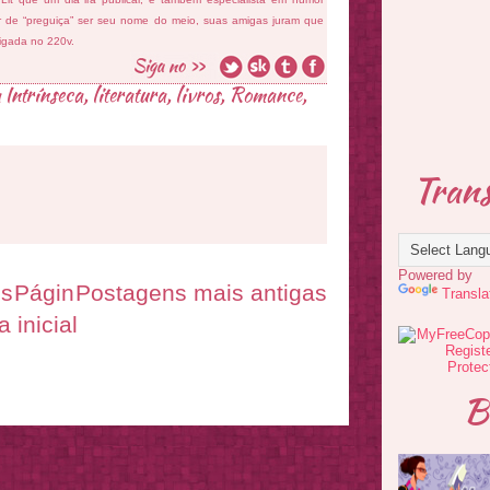
ar de “preguiça” ser seu nome do meio, suas amigas juram que
ligada no 220v.
 Intrínseca
,
literatura
,
livros
,
Romance
,
Trans
Powered by
es
Págin
Postagens mais antigas
Transla
a inicial
B