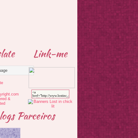
late
Link-me
te
logs Parceiros