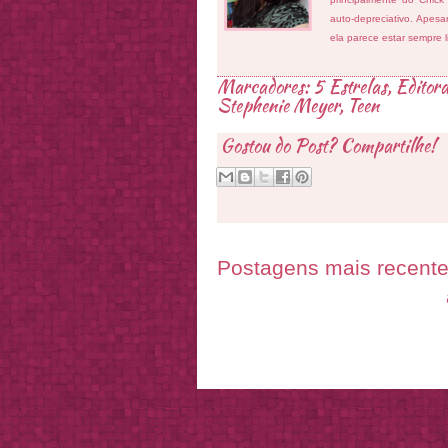
auto-depreciativo. Apes
ela parece estar sempre 
Marcadores:
5 Estrelas
,
Editora
Stephenie Meyer
,
Teen
Gostou do Post? Compartilhe!
Postagens mais recent