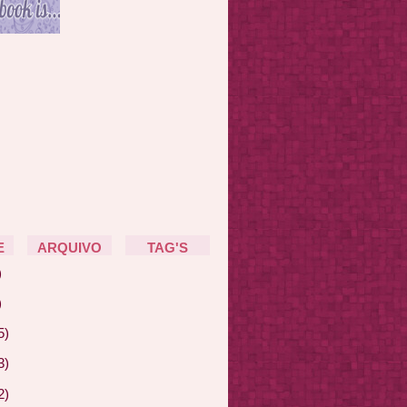
E
ARQUIVO
TAG'S
)
)
5)
3)
2)