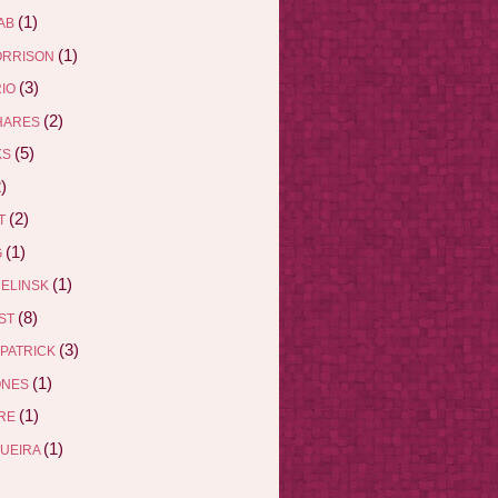
(1)
AB
(1)
ORRISON
(3)
RIO
(2)
HARES
(5)
KS
)
(2)
ET
(1)
G
(1)
DELINSK
(8)
EST
(3)
ZPATRICK
(1)
ONES
(1)
DRE
(1)
QUEIRA