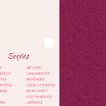
Seções
S
WE LOVE!
ICK LIT
LANÇAMENTOS
STAS
NOVIDADES
 POSTAL
CHICK LIT PHOTOS
ANA ...
BE MY GUEST
LOST IN MOVIES
DING
CRÔNICAS