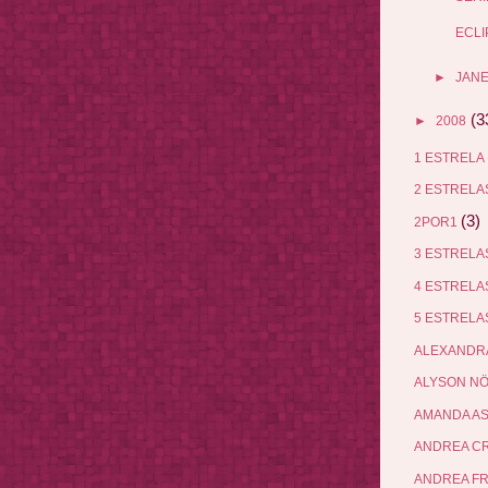
ECLI
►
JANE
(3
►
2008
1 ESTRELA
2 ESTREL
(3)
2POR1
3 ESTREL
4 ESTREL
5 ESTREL
ALEXANDR
ALYSON N
AMANDA A
ANDREA C
ANDREA F