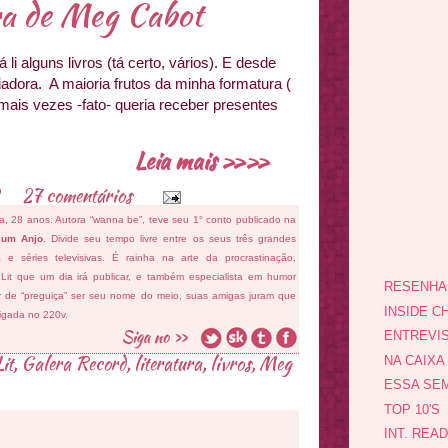
ra de Meg Cabot
 li alguns livros (tá certo, vários). E desde
iadora. A maioria frutos da minha formatura (
mais vezes -fato- queria receber presentes
Leia mais »»
27 comentários
fa, 28 anos. Autora “wanna be”, teve seu 1° conto publicado na
 um Anjo
. Divide seu tempo livre entre os seus três grandes
ema e séries televisivas. É rainha na arte da procrastinação,
 Lit que um dia irá publicar, e também especialista em humor
RESENHA
ar de “preguiça” ser seu nome do meio, suas amigas juram que
INSIDE CH
ligada no 220v.
ENTREVI
it
,
Galera Record
,
literatura
,
livros
,
Meg
NA CAIXA
ESSA SEM
TOP 10'S
INT. REA