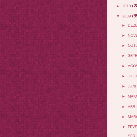
(2
►
2010
(9
▼
2009
►
DEZ
►
NOV
►
OUT
►
SET
►
AGO
►
JUL
►
JUN
►
MAIO
►
ABRI
►
MAR
▼
FEV
SÉRI