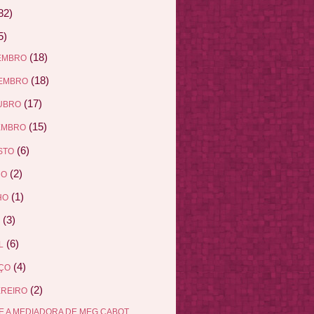
82)
5)
(18)
EMBRO
(18)
EMBRO
(17)
UBRO
(15)
EMBRO
(6)
STO
(2)
HO
(1)
HO
(3)
(6)
L
(4)
ÇO
(2)
EREIRO
E A MEDIADORA DE MEG CABOT