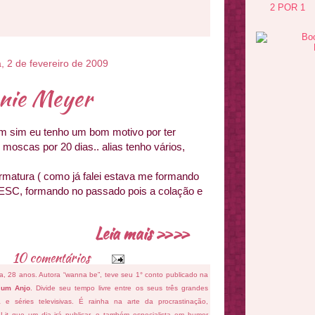
2 POR 1
, 2 de fevereiro de 2009
enie Meyer
im sim eu tenho um bom motivo por ter
 moscas por 20 dias.. alias tenho vários,
ormatura ( como já falei estava me formando
SC, formando no passado pois a colação e
Leia mais »»
10 comentários
fa, 28 anos. Autora “wanna be”, teve seu 1° conto publicado na
 um Anjo
. Divide seu tempo livre entre os seus três grandes
ema e séries televisivas. É rainha na arte da procrastinação,
 Lit que um dia irá publicar, e também especialista em humor