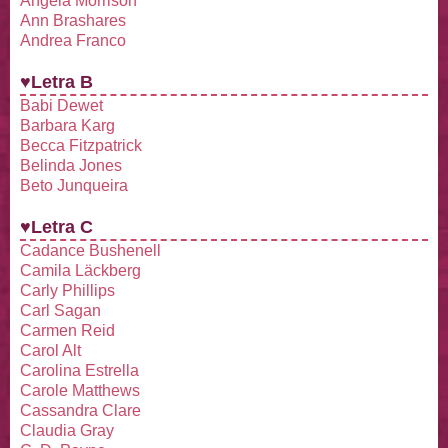
Angela Morrison
Ann Brashares
Andrea Franco
♥Letra B
Babi Dewet
Barbara Karg
Becca Fitzpatrick
Belinda Jones
Beto Junqueira
♥Letra C
Cadance Bushenell
Camila Läckberg
Carly Phillips
Carl Sagan
Carmen Reid
Carol Alt
Carolina Estrella
Carole Matthews
Cassandra Clare
Claudia Gray