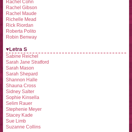
Rachel Cohn
Rachel Gibson
Rachel Maude
Richelle Mead
Rick Riordan
Roberta Polito
Robin Benway
♥Letra S
Sabine Reichel
Sarah Jane Stratford
Sarah Mason
Sarah Shepard
Shannon Halle
Shauna Cross
Sidney Salter
Sophie Kinsella
Selim Rauer
Stephenie Meyer
Stacey Kade
Sue Limb
Suzanne Collins