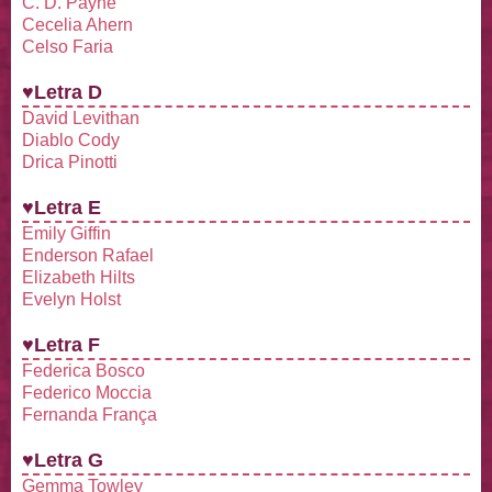
C. D. Payne
Cecelia Ahern
Celso Faria
♥Letra D
David Levithan
Diablo Cody
Drica Pinotti
♥Letra E
Emily Giffin
Enderson Rafael
Elizabeth Hilts
Evelyn Holst
♥Letra F
Federica Bosco
Federico Moccia
Fernanda França
♥Letra G
Gemma Towley