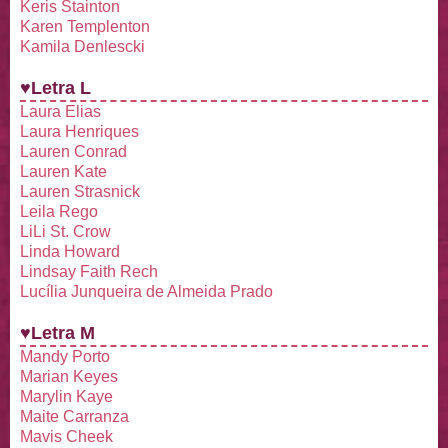
Keris Stainton
Karen Templenton
Kamila Denlescki
♥Letra L
Laura Elias
Laura Henriques
Lauren Conrad
Lauren Kate
Lauren Strasnick
Leila Rego
LiLi St. Crow
Linda Howard
Lindsay Faith Rech
Lucília Junqueira de Almeida Prado
♥Letra M
Mandy Porto
Marian Keyes
Marylin Kaye
Maite Carranza
Mavis Cheek