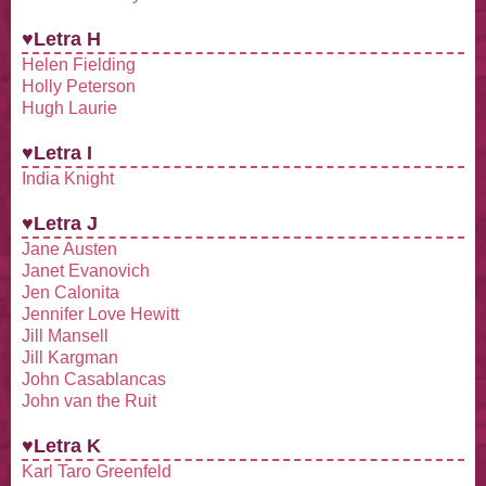
♥Letra H
Helen Fielding
Holly Peterson
Hugh Laurie
♥Letra I
India Knight
♥Letra J
Jane Austen
Janet Evanovich
Jen Calonita
Jennifer Love Hewitt
Jill Mansell
Jill Kargman
John Casablancas
John van the Ruit
♥Letra K
Karl Taro Greenfeld