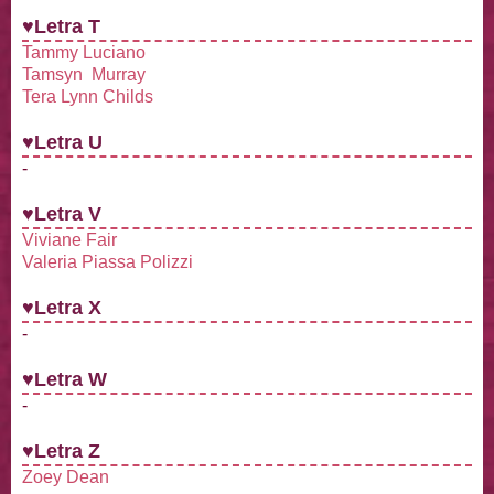
♥Letra T
Tammy Luciano
Tamsyn Murray
Tera Lynn Childs
♥Letra U
-
♥Letra V
Viviane Fair
Valeria Piassa Polizzi
♥Letra X
-
♥Letra W
-
♥Letra Z
Zoey Dean