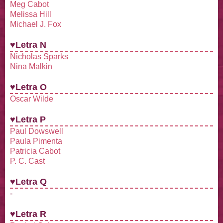
Meg Cabot
Melissa Hill
Michael J. Fox
♥Letra N
Nicholas Sparks
Nina Malkin
♥Letra O
Oscar Wilde
♥Letra P
Paul Dowswell
Paula Pimenta
Patricia Cabot
P. C. Cast
♥Letra Q
-
♥Letra R