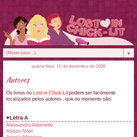
▼
quarta-feira, 10 de dezembro de 2008
Autores
Os livros no
Lost in Chick-Lit
podem ser facilmente
localizados pelos autores , que no momento são:
♥Letra A
Alessandra Adornetto
Alyson Nöel