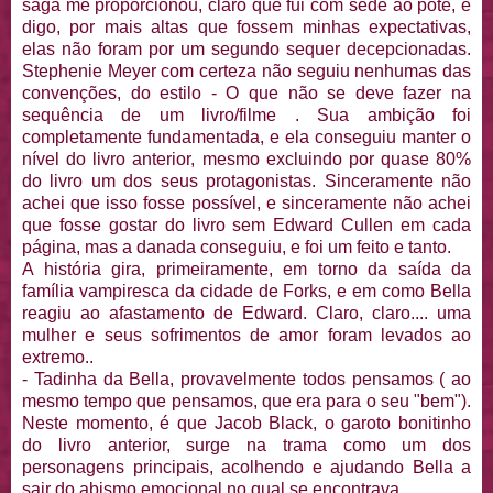
saga me proporcionou, claro que fui com sede ao pote, e
digo, por mais altas que fossem minhas expectativas,
elas não foram por um segundo sequer decepcionadas.
Stephenie
Meyer
com certeza
não seguiu nenhumas das
convenções, do estilo - O que não se deve fazer na
sequência de um livro/filme . Sua ambição foi
completamente fundamentada, e ela conseguiu manter o
nível do livro anterior, mesmo excluindo por quase 80%
do livro um dos seus protagonistas. Sinceramente não
achei que isso fosse
possível
, e sinceramente não achei
que fosse gostar do livro sem Edward
Cullen
em cada
página, mas a danada conseguiu, e foi um feito e tanto.
A história gira, primeiramente, em torno da saída da
família vampiresca da cidade de Forks, e em como Bella
reagiu ao afastamento de Edward. Claro, claro.... uma
mulher e seus sofrimentos de amor foram levados ao
extremo..
- Tadinha da Bella, provavelmente todos pensamos ( ao
mesmo tempo que pensamos, que era para o seu "bem").
Neste momento, é que Jacob Black, o garoto bonitinho
do livro anterior, surge na trama como um dos
personagens principais, acolhendo e ajudando Bella a
sair do abismo emocional no qual se encontrava.