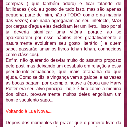
compras ( que também adoro) e ficar falando de
futilidades ( ok, eu gosto de tudo isso, mas são apenas
pequena parte de mim, não o TODO, como é na maioria
das vezes) que nada agregaram ao seu intelecto, MAS
por cargas d'agua eles decidiram ler um livro... Isso por si
já deveria significar uma vitória, porque ao se
apaixonarem por esse hábitos eles
gradativamente
e
naturalmente evoluiriam seu gosto literário ( e quem
sabe, passarão amar os livros
tchan
tchan
, conhecidos
como clássicos).
Enfim, não querendo desviar muito do assunto proposto
pelo
post
, mas deixando um desabafo em relação a essa
pseudo
-intelectualidade, que mais atrapalha do que
ajuda. Como se diz, a vingança vem a galope, e as vezes
as bocas pagam, por exemplo, houve a época que
Harry
Potter era seu alvo principal, hoje é tido como a menina
dos olhos, provavelmente muitos deles
engoliram
um
bom e suculento sapo...
Voltando à Lua Nova....
Depois dos momentos de prazer que o primeiro livro da