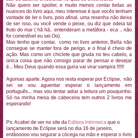
Não quero ser spoiler, e muito menos contar todas as
nuances do livro aqui, meu interesse é que vocês tenham
vontade de ler o livro, pois afinal, uma resenha não deixa
de ser isso, ou você vende o peixe, ou diz que odeia tal
fruto do mar ( hã hã.. entenderam a metáfora - eca .. não
foi comestível eu sei.Oo).
Mas tenho que contar, como no livro anterior, Bella não
consegue se manter fora de perigo, e o final é cheio de
ação. Mas como um chiclete que gruda no teu cabelo, a
única coisa que não consigo parar de pensar e desejar
é... Meu Deus quando essa guria vai virar vampira !!!!!!
Agonias aparte. Agora nos resta esperar por Eclipse, não
sei se vou aguentar esperar o lançamento em
português... mas vou tentar adiar a leitura um pouquinho.
Só na minha mesa de cabeceira tem outros 2 livros me
esperando!
Ps: Acabei de ver no site da
Editora Intrinseca
que o
lançamento de Eclipse será no dia 16 de janeiro,
entãooooo vou segurar a cócega na mão e esperar o livro