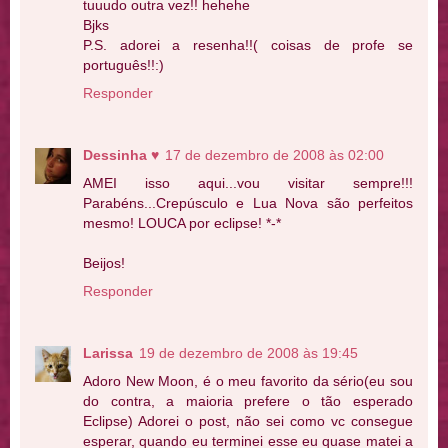
tuuudo outra vez!! hehehe
Bjks
P.S. adorei a resenha!!( coisas de profe se
português!!:)
Responder
Dessinha ♥
17 de dezembro de 2008 às 02:00
AMEI isso aqui...vou visitar sempre!!!
Parabéns...Crepúsculo e Lua Nova são perfeitos
mesmo! LOUCA por eclipse! *-*
Beijos!
Responder
Larissa
19 de dezembro de 2008 às 19:45
Adoro New Moon, é o meu favorito da sério(eu sou
do contra, a maioria prefere o tão esperado
Eclipse) Adorei o post, não sei como vc consegue
esperar, quando eu terminei esse eu quase matei a